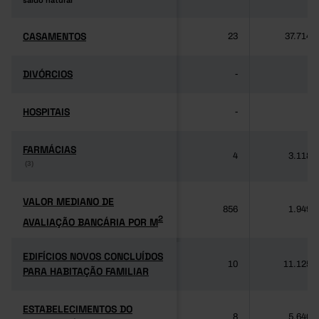
saldo natural
saldo natural
CASAMENTOS
CASAMENTOS
23
37.714
DIVÓRCIOS
DIVÓRCIOS
-
-
HOSPITAIS
HOSPITAIS
-
-
FARMÁCIAS
FARMÁCIAS
4
3.118
(3)
(3)
VALOR MEDIANO DE
VALOR MEDIANO DE
856
1.949
2
AVALIAÇÃO BANCÁRIA POR M
2
AVALIAÇÃO BANCÁRIA POR M
EDIFÍCIOS NOVOS CONCLUÍDOS
EDIFÍCIOS NOVOS CONCLUÍDOS
10
11.125
PARA HABITAÇÃO FAMILIAR
PARA HABITAÇÃO FAMILIAR
ESTABELECIMENTOS DO
ESTABELECIMENTOS DO
8
5.640