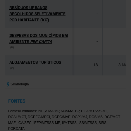
RESÍDUOS URBANOS
RESÍDUOS URBANOS
RECOLHIDOS SELETIVAMENTE
RECOLHIDOS SELETIVAMENTE
-
-
POR HABITANTE (KG)
POR HABITANTE (KG)
DESPESAS DOS MUNICÍPIOS EM
DESPESAS DOS MUNICÍPIOS EM
AMBIENTE
AMBIENTE
PER CAPITA
PER CAPITA
-
-
(6)
(6)
ALOJAMENTOS TURÍSTICOS
ALOJAMENTOS TURÍSTICOS
18
8.446
(2)
(2)
Simbologia
FONTES
Fontes/Entidades: INE, AIMA/MP, APA/MA, BP, CGA/MTSSS-MF,
DGAL/MCT, DGEEC/MECI, DGEG/MAE, DGPJ/MJ, DGS/MS, DGT/MCT-
MAE, ICA/SEC, IEFP/MTSSS-ME, II/MTSSS, ISS/MTSSS, SIBS,
PORDATA