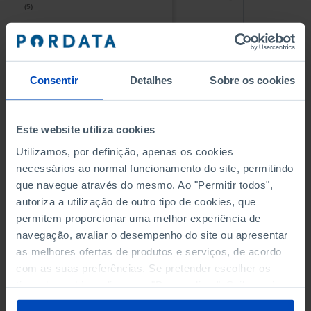
(5)
(5)
PESSOAL AO SERVIÇO NAS
PESSOAL AO SERVIÇO NAS
EMPRESAS NÃO FINANCEIRAS
EMPRESAS NÃO FINANCEIRAS
-
-
(5)
(5)
Consentir
Detalhes
Sobre os cookies
PESSOAL AO SERVIÇO NAS
PESSOAL AO SERVIÇO NAS
QUATRO MAIORES EMPRESAS
QUATRO MAIORES EMPRESAS
-
-
Este website utiliza cookies
DO MUNICÍPIO (%)
DO MUNICÍPIO (%)
Empresas não financeiras
Empresas não financeiras
Utilizamos, por definição, apenas os cookies
necessários ao normal funcionamento do site, permitindo
VOLUME DE NEGÓCIOS DAS
VOLUME DE NEGÓCIOS DAS
que navegue através do mesmo. Ao "Permitir todos",
QUATRO MAIORES EMPRESAS
QUATRO MAIORES EMPRESAS
autoriza a utilização de outro tipo de cookies, que
-
-
DO MUNICÍPIO (%)
DO MUNICÍPIO (%)
permitem proporcionar uma melhor experiência de
Empresas não financeiras
Empresas não financeiras
navegação, avaliar o desempenho do site ou apresentar
as melhores ofertas de produtos e serviços, de acordo
BANCOS, CAIXAS ECONÓMICAS
BANCOS, CAIXAS ECONÓMICAS
-
-
com as suas preferências. Se pretender escolher os
tipos de cookies, clique em "Personalizar". Saiba mais
CAIXAS DE CRÉDITO AGRÍCOLA
CAIXAS DE CRÉDITO AGRÍCOLA
sobre cookies através da gestão de preferências ou da
-
-