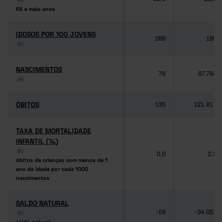
65 e mais anos
65 e mais anos
IDOSOS POR 100 JOVENS
IDOSOS POR 100 JOVENS
288
189
(6)
(6)
NASCIMENTOS
NASCIMENTOS
76
87.764
(4)
(4)
ÓBITOS
ÓBITOS
135
121.817
TAXA DE MORTALIDADE
TAXA DE MORTALIDADE
INFANTIL (‰)
INFANTIL (‰)
(6)
(6)
0,0
2,8
óbitos de crianças com menos de 1
óbitos de crianças com menos de 1
ano de idade por cada 1000
ano de idade por cada 1000
nascimentos
nascimentos
SALDO NATURAL
SALDO NATURAL
-59
-34.053
(6)
(6)