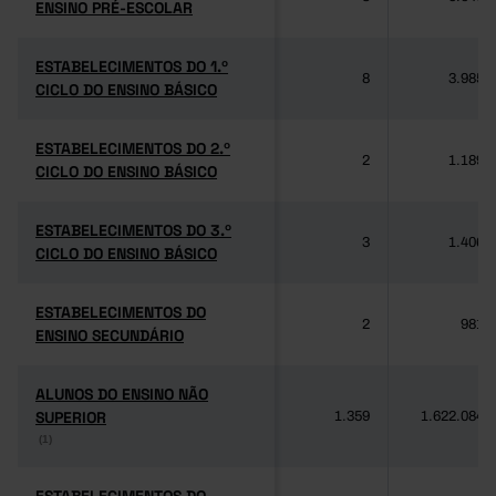
ENSINO PRÉ-ESCOLAR
ENSINO PRÉ-ESCOLAR
ESTABELECIMENTOS DO 1.º
ESTABELECIMENTOS DO 1.º
8
3.985
CICLO DO ENSINO BÁSICO
CICLO DO ENSINO BÁSICO
ESTABELECIMENTOS DO 2.º
ESTABELECIMENTOS DO 2.º
2
1.189
CICLO DO ENSINO BÁSICO
CICLO DO ENSINO BÁSICO
ESTABELECIMENTOS DO 3.º
ESTABELECIMENTOS DO 3.º
3
1.406
CICLO DO ENSINO BÁSICO
CICLO DO ENSINO BÁSICO
ESTABELECIMENTOS DO
ESTABELECIMENTOS DO
2
981
ENSINO SECUNDÁRIO
ENSINO SECUNDÁRIO
ALUNOS DO ENSINO NÃO
ALUNOS DO ENSINO NÃO
SUPERIOR
SUPERIOR
1.359
1.622.084
(1)
(1)