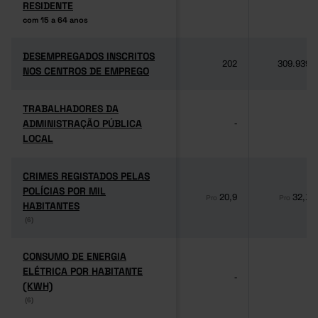
RESIDENTE
RESIDENTE
com 15 a 64 anos
com 15 a 64 anos
DESEMPREGADOS INSCRITOS
DESEMPREGADOS INSCRITOS
202
309.939
NOS CENTROS DE EMPREGO
NOS CENTROS DE EMPREGO
TRABALHADORES DA
TRABALHADORES DA
ADMINISTRAÇÃO PÚBLICA
ADMINISTRAÇÃO PÚBLICA
-
-
LOCAL
LOCAL
CRIMES REGISTADOS PELAS
CRIMES REGISTADOS PELAS
POLÍCIAS POR MIL
POLÍCIAS POR MIL
20,9
32,1
Pro
Pro
HABITANTES
HABITANTES
(6)
(6)
CONSUMO DE ENERGIA
CONSUMO DE ENERGIA
ELÉTRICA POR HABITANTE
ELÉTRICA POR HABITANTE
-
-
(KWH)
(KWH)
(6)
(6)