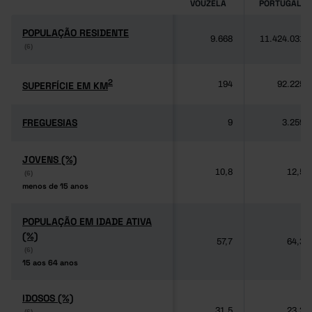
VOUZELA
PORTUGAL
POPULAÇÃO RESIDENTE
POPULAÇÃO RESIDENTE
9.668
11.424.031
(6)
(6)
2
2
SUPERFÍCIE EM KM
SUPERFÍCIE EM KM
194
92.225
FREGUESIAS
FREGUESIAS
9
3.259
JOVENS (%)
JOVENS (%)
10,8
12,5
(6)
(6)
menos de 15 anos
menos de 15 anos
POPULAÇÃO EM IDADE ATIVA
POPULAÇÃO EM IDADE ATIVA
(%)
(%)
57,7
64,3
(6)
(6)
15 aos 64 anos
15 aos 64 anos
IDOSOS (%)
IDOSOS (%)
31,5
23,2
(6)
(6)