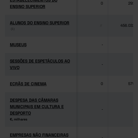
ESTABELECIMENTOS DO
ESTABELECIMENTOS DO
0
292
ENSINO SUPERIOR
ENSINO SUPERIOR
ALUNOS DO ENSINO SUPERIOR
ALUNOS DO ENSINO SUPERIOR
456.032
//
(1)
(1)
MUSEUS
MUSEUS
-
-
SESSÕES DE ESPETÁCULOS AO
SESSÕES DE ESPETÁCULOS AO
-
-
VIVO
VIVO
ECRÃS DE CINEMA
ECRÃS DE CINEMA
0
579
DESPESA DAS CÂMARAS
DESPESA DAS CÂMARAS
MUNICIPAIS EM CULTURA E
MUNICIPAIS EM CULTURA E
-
-
DESPORTO
DESPORTO
€, milhares
€, milhares
EMPRESAS NÃO FINANCEIRAS
EMPRESAS NÃO FINANCEIRAS
-
-