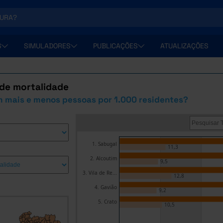
S
SIMULADORES
PUBLICAÇÕES
ATUALIZAÇÕES
 de mortalidade
 mais e menos pessoas por 1.000 residentes?
1. Sabugal
11,3
2. Alcoutim
9,5
3. Vila de Re...
12,8
4. Gavião
9,2
5. Crato
10,5