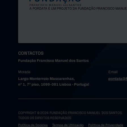
Matosinh
A PORDATA É UM PROJETO DA FUNDAÇÃO FRANCISCO MANUE
Oliveira
Paredes
Porto
Póvoa de
Santa Ma
Santo Tir
CONTACTOS
São João
Fundação Francisco Manuel dos Santos
Trofa
Morada
Email
Vale de 
Largo Monterroio Mascarenhas,
pordata@f
Valongo
nº 1, 7º piso, 1099-081 Lisboa - Portugal
Vila do 
Vila Nov
Alto Tâme
Boticas
COPYRIGHT © 2024 FUNDAÇÃO FRANCISCO MANUEL DOS SANTOS.
TODOS OS DIREITOS RESERVADOS
Chaves
Política de Cookies
Termos de Utilização
Política de Privacidade
Montaleg