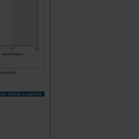
30
40
a - permilagem)
5
 ampliado
ver tabela completa