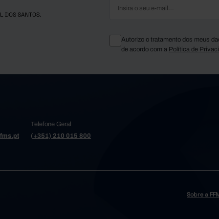
os
11,2
10,1
L DOS SANTOS.
10,0
10,6
 de Azeméis
11,4
8,0
Autorizo o tratamento dos meus da
13,4
10,8
de acordo com a
Política de Privac
 Varzim
11,6
8,8
10,5
9,5
ria da Feira
so
9,2
10,7
8,9
10,3
 da Madeira
7,3
-
Telefone Geral
9,2
13,4
Cambra
fms.pt
(+351) 210 015 800
11,0
8,9
11,2
9,5
Conde
a de Gaia
11,5
9,2
17,9
ga e Barroso
-
9,7
17,5
Sobre a FF
10,6
14,9
re
10,8
21,1