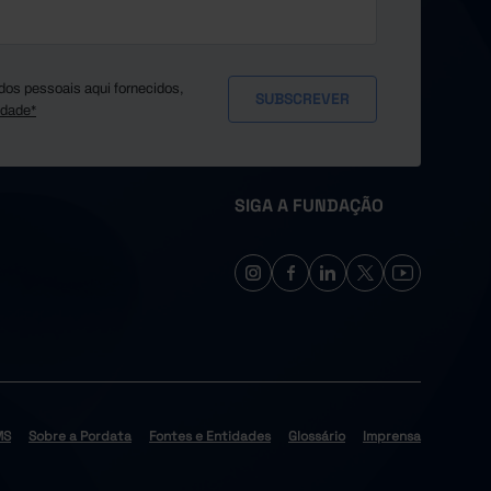
dos pessoais aqui fornecidos,
idade*
SIGA A FUNDAÇÃO
MS
Sobre a Pordata
Fontes e Entidades
Glossário
Imprensa