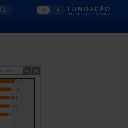
PT
EN
31,9
30,3
29,6
29,5
29