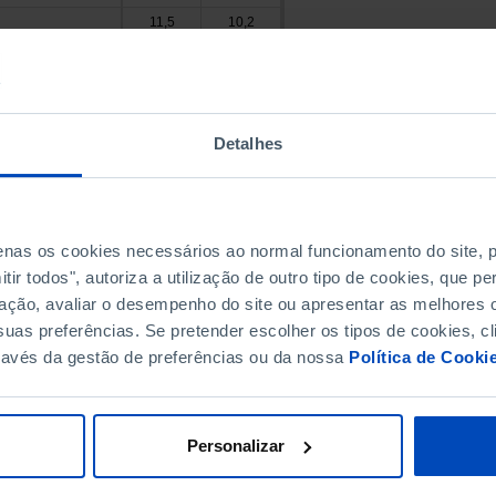
11,5
10,2
11,5
13,4
12,0
17,8
 Valdevez
13,1
12,8
9,0
28,7
Detalhes
12,0
17,7
12,2
15,6
de Coura
 Barca
12,6
15,3
penas os cookies necessários ao normal funcionamento do site,
10,7
12,2
 Lima
ir todos", autoriza a utilização de outro tipo de cookies, que 
13,8
12,6
ação, avaliar o desempenho do site ou apresentar as melhores o
11,0
11,2
 Castelo
uas preferências. Se pretender escolher os tipos de cookies, cl
a de Cerveira
11,2
10,2
ravés da gestão de preferências ou da nossa
Política de Cooki
10,8
8,3
10,8
9,2
9,9
8,4
Personalizar
11,1
7,1