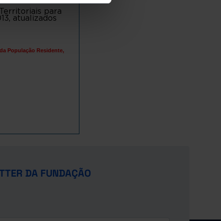
rritoriais para
13, atualizados
 da População Residente,
TTER DA FUNDAÇÃO