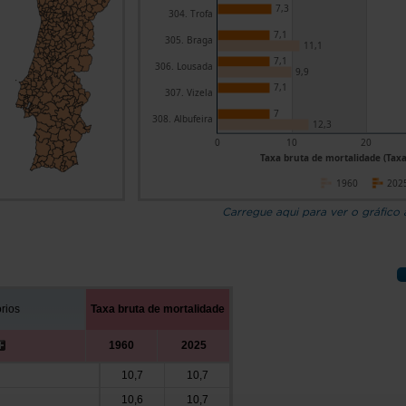
7,3
304. Trofa
7,1
305. Braga
11,1
7,1
306. Lousada
9,9
7,1
307. Vizela
7
308. Albufeira
12,3
0
10
20
Taxa bruta de mortalidade (Tax
1960
202
Carregue aqui para ver o gráfico
órios
Taxa bruta de mortalidade
1960
2025
10,7
10,7
10,6
10,7