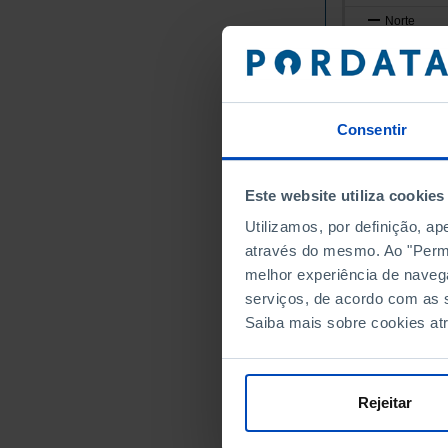
Norte
Alto Minho
Arcos de
Caminha
Consentir
Melgaço
Monção
Paredes 
Este website utiliza cookies
Ponte da
Utilizamos, por definição, a
Ponte de
através do mesmo. Ao "Permit
Valença
melhor experiência de naveg
Viana do
serviços, de acordo com as s
Vila Nov
Saiba mais sobre cookies at
Cávado
Amares
Barcelos
Rejeitar
Braga