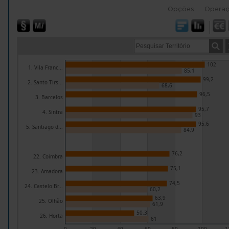
Opções
Opera
102
1. Vila Franc...
85,1
99,2
2. Santo Tirs...
68,6
96,5
3. Barcelos
95,7
4. Sintra
93
95,6
5. Santiago d...
84,9
76,2
22. Coimbra
75,1
23. Amadora
74,5
24. Castelo Br...
60,2
63,9
25. Olhão
61,9
50,3
26. Horta
61