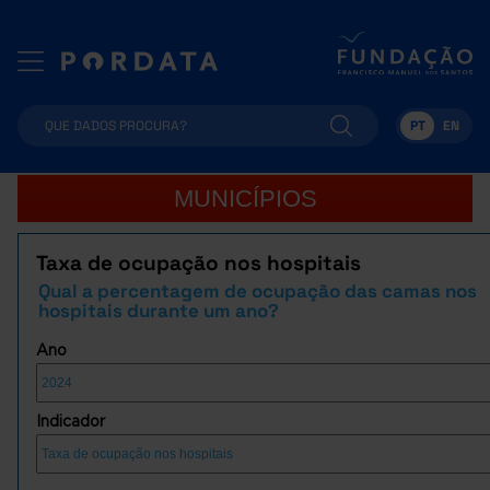
PT
EN
MUNICÍPIOS
Taxa de ocupação nos hospitais
Qual a percentagem de ocupação das camas nos
hospitais durante um ano?
Ano
Indicador