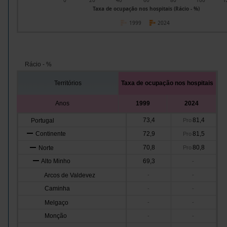
0
20
40
60
80
100
1
Taxa de ocupação nos hospitais (Rácio - %)
1999
2024
Rácio - %
Territórios
Taxa de ocupação nos hospitais
Anos
1999
2024
73,4
81,4
Portugal
Pro
Continente
72,9
81,5
Pro
70,8
80,8
Norte
Pro
Alto Minho
69,3
-
Arcos de Valdevez
-
-
Caminha
-
-
Melgaço
-
-
Monção
-
-