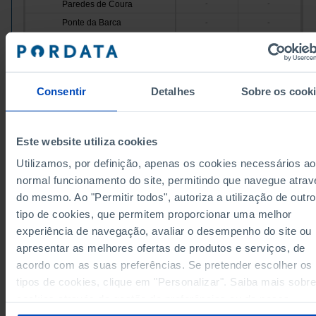
Paredes de Coura
-
-
Ponte da Barca
-
-
81,9
Ponte de Lima
-
Valença
-
-
67,7
Viana do Castelo
-
Consentir
Detalhes
Sobre os cook
Vila Nova de Cerveira
-
-
77,4
83,7
Cávado
Pro
Amares
-
-
Este website utiliza cookies
96,5
Barcelos
-
Pro
Utilizamos, por definição, apenas os cookies necessários ao
Braga
79,8
83,2
Pro
normal funcionamento do site, permitindo que navegue atrav
Esposende
-
-
do mesmo. Ao "Permitir todos", autoriza a utilização de outro
Dados de acordo com a versão 2024 da Nomenclat
tipo de cookies, que permitem proporcionar uma melhor
Terras de Bouro
-
-
das Unidades Territoriais para Fins Estatísticos
(NUTS). Para obter dados de NUTS II e III, versão 2
experiência de navegação, avaliar o desempenho do site ou
Vila Verde
-
-
atualizados até Janeiro 2024, consulte o arquivo Ex
disponível
aqui
.
apresentar as melhores ofertas de produtos e serviços, de
Ave
62,8
-
Pro
acordo com as suas preferências. Se pretender escolher os
Fontes/Entidades: INE; DGS/MS (até 2005) | INE (a partir de 2016), PORDATA
Cabeceiras de Basto
-
-
Última actualização: 2026-04-07
tipos de cookies, clique em "Personalizar". Saiba mais sobre
Fafe
59,9
-
cookies através da gestão de preferências ou da nossa
Guimarães
-
-
Política de Cookies
.