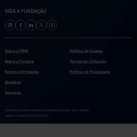
Castelo de Paiva
-
-
SIGA A FUNDAÇÃO
Celorico de Basto
-
-
Cinfães
-
-
Felgueiras
-
-
Lousada
-
-
Marco de Canaveses
-
-
Sobre a FFMS
Política de Cookies
Paços de Ferreira
-
-
Sobre a Pordata
Penafiel
Termos de Utilização
72,6
-
Resende
-
-
Fontes e Entidades
Política de Privacidade
Douro
-
-
Glossário
Alijó
-
-
Imprensa
Armamar
-
-
Carrazeda de Ansiães
-
-
COPYRIGHT © 2024 FUNDAÇÃO FRANCISCO MANUEL DOS SANTOS.
Freixo de Espada à Cinta
-
-
TODOS OS DIREITOS RESERVADOS
60,4
Lamego
-
Mesão Frio
-
-
Moimenta da Beira
-
-