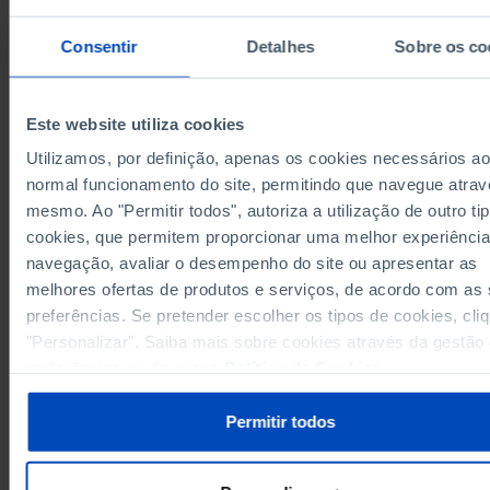
Alentejo
13,2
-
Pro
2,8
3,8
Algarve
Pro
Consentir
Detalhes
Sobre os co
Região Autónoma dos Açores
8,5
3,3
Pro
8,5
3,3
Região Autónoma dos Açores
Pro
Região Autónoma da Madeira
1,7
1,0
Pro
Este website utiliza cookies
1,7
1,0
Região Autónoma da Madeira
Pro
Utilizamos, por definição, apenas os cookies necessários ao
normal funcionamento do site, permitindo que navegue atrav
Dados de acordo com a versão 2024 da Nomenclat
das Unidades Territoriais para Fins Estatísticos (NU
mesmo. Ao "Permitir todos", autoriza a utilização de outro ti
Para obter dados de NUTS II e III, versão 2013,
atualizados até Janeiro 2024, consulte o arquivo Ex
cookies, que permitem proporcionar uma melhor experiência
disponível
aqui
.
navegação, avaliar o desempenho do site ou apresentar as
Fontes/Entidades: INE, PORDATA
melhores ofertas de produtos e serviços, de acordo com as
Última actualização: 2026-01-20
preferências. Se pretender escolher os tipos de cookies, cli
"Personalizar". Saiba mais sobre cookies através da gestão
preferências ou da nossa
Política de Cookies
.
Permitir todos