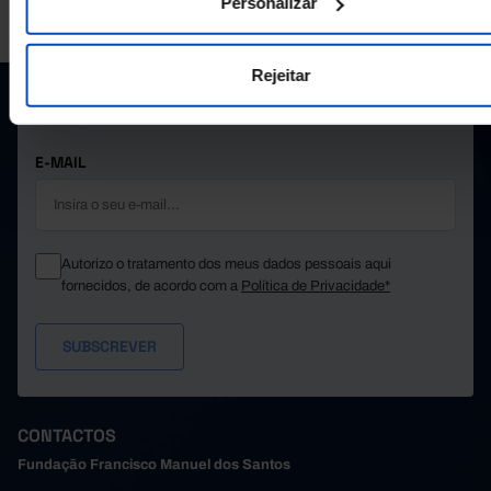
A PORDATA É UM PROJETO DA FUNDAÇÃO FRANCISCO MANUEL DOS
Personalizar
SANTOS.
SUBSCREVER A NEWSLETTER DA
Rejeitar
FUNDAÇÃO
MANTENHA-SE A PAR.
E-MAIL
Autorizo o tratamento dos meus dados pessoais aqui
fornecidos, de acordo com a
Política de Privacidade*
CONTACTOS
Fundação Francisco Manuel dos Santos