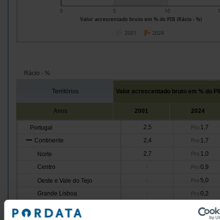
0
5
10
Valor acrescentado bruto em % do PIB (Rácio - %)
2001
2024
Rácio - %
Territórios
Valor acrescentado bruto em % do P
Anos
2001
2024
2,5
1,7
Portugal
Pro
Continente
2,4
1,7
Pro
2,7
1,0
Norte
Pro
Centro
0,9
-
Pro
5,0
Oeste e Vale do Tejo
-
Pro
Grande Lisboa
0,2
-
Pro
1,1
Península de Setúbal
-
Pro