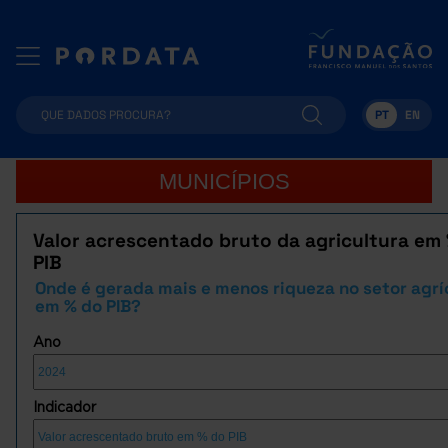
PT
EN
MUNICÍPIOS
Valor acrescentado bruto da agricultura em
PIB
Onde é gerada mais e menos riqueza no setor agrí
em % do PIB?
Ano
Indicador