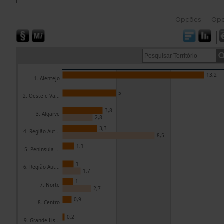
Opções
Ope
13,2
1. Alentejo
5
2. Oeste e Va...
3,8
3. Algarve
2,8
3,3
4. Região Aut...
8,5
1,1
5. Península ...
1
6. Região Aut...
1,7
1
7. Norte
2,7
0,9
8. Centro
0,2
9. Grande Lis...