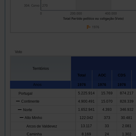
304. Corvo
270
0
200.000
400.000
Total Partido político ou coligação (Voto)
1976
Voto
Territórios
Total
AOC
CDS
Anos
1976
1976
1976
5.225.914
15.769
874.217
Portugal
Continente
4.900.491
15.070
828.339
1.652.941
4.393
346.932
Norte
Alto Minho
122.042
373
30.481
13.117
33
2.081
Arcos de Valdevez
Caminha
8.169
24
1.302