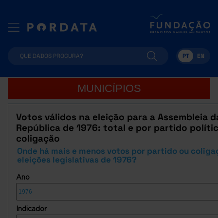
PT
EN
MUNICÍPIOS
Votos válidos na eleição para a Assembleia d
República de 1976: total e por partido políti
coligação
Onde há mais e menos votos por partido ou coliga
eleições legislativas de 1976?
Ano
Indicador