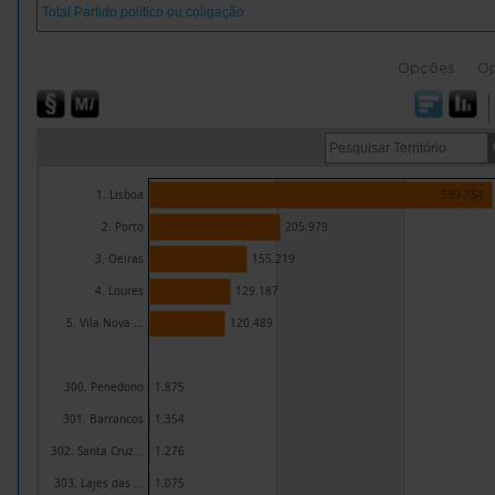
Opções
O
1. Lisboa
539.754
2. Porto
205.979
3. Oeiras
155.219
4. Loures
129.187
5. Vila Nova ...
120.489
300. Penedono
1.875
301. Barrancos
1.354
302. Santa Cruz...
1.276
303. Lajes das ...
1.075