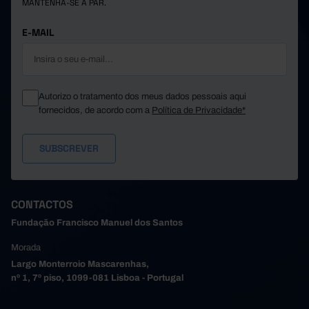
MANTENHA-SE A PAR.
Póvoa de Varzim
24.130
23
6.454
52.669
165
7.407
Santa Maria da Feira
E-MAIL
Santo Tirso
45.685
86
8.465
9.162
20
1.928
São João da Madeira
Trofa
//
//
//
Autorizo o tratamento dos meus dados pessoais aqui
11.657
38
3.779
Vale de Cambra
fornecidos, de acordo com a
Política de Privacidade*
Valongo
28.716
29
4.176
30.614
57
5.572
Vila do Conde
Vila Nova de Gaia
120.489
150
14.862
57.217
446
9.905
Alto Tâmega e Barroso
Boticas
3.554
28
754
CONTACTOS
20.540
150
3.579
Chaves
Fundação Francisco Manuel dos Santos
Montalegre
9.065
85
1.239
Morada
3.680
40
904
Ribeira de Pena
Largo Monterroio Mascarenhas,
Valpaços
12.423
89
2.666
nº 1, 7º piso, 1099-081 Lisboa - Portugal
7.955
54
763
Vila Pouca de Aguiar