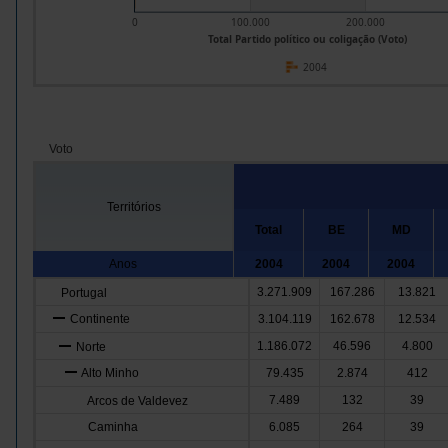
0
100.000
200.000
Total Partido político ou coligação (Voto)
2004
Voto
Territórios
Total
BE
MD
Anos
2004
2004
2004
3.271.909
167.286
13.821
Portugal
Continente
3.104.119
162.678
12.534
1.186.072
46.596
4.800
Norte
Alto Minho
79.435
2.874
412
7.489
132
39
Arcos de Valdevez
Caminha
6.085
264
39