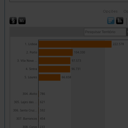
Opções
O
1. Lisboa
222.578
2. Porto
104.330
3. Vila Nova ...
97.573
4. Sintra
96.731
5. Loures
66.658
304. Alvito
786
305. Lajes das ...
621
306. Santa Cruz...
592
307. Barrancos
454
308. Corvo
233