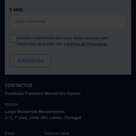
Póvoa de Varzim
17.950
739
71
42.268
1.210
175
Santa Maria da Feira
E-MAIL
Santo Tirso
23.848
711
64
7.700
344
32
São João da Madeira
Trofa
11.821
382
41
Autorizo o tratamento dos meus dados pessoais aqui
8.178
248
77
Vale de Cambra
fornecidos, de acordo com a
Política de Privacidade*
Valongo
27.687
1.399
112
24.940
909
101
Vila do Conde
Vila Nova de Gaia
97.573
5.475
425
34.950
572
134
Alto Tâmega e Barroso
Boticas
2.581
32
9
CONTACTOS
13.317
290
52
Chaves
Fundação Francisco Manuel dos Santos
Montalegre
5.307
75
15
Morada
2.577
22
17
Ribeira de Pena
Largo Monterroio Mascarenhas,
Valpaços
5.903
64
18
nº 1, 7º piso, 1099-081 Lisboa - Portugal
5.265
89
23
Vila Pouca de Aguiar
Tâmega e Sousa
112.107
2.432
554
Email
Telefone Geral