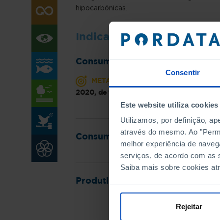
hipocarbónicas.
Indicadores
Consumo de energia primária e d
Consentir
META
Na UE, reduzir o consumo de 
2020, de forma a que o consumo final e p
Este website utiliza cookies
Utilizamos, por definição, a
através do mesmo. Ao "Permit
Consumo final de energia das fa
melhor experiência de naveg
serviços, de acordo com as s
Saiba mais sobre cookies at
Produtividade da energia
Rejeitar