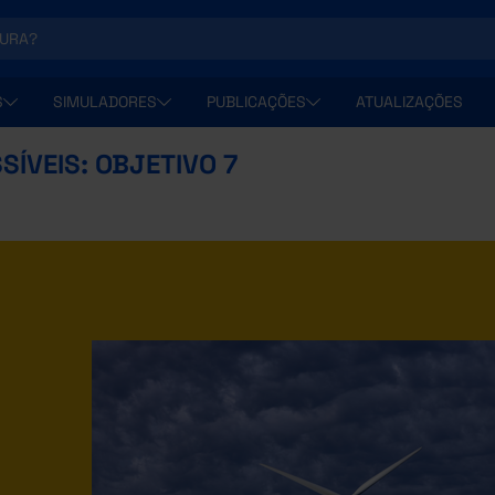
S
SIMULADORES
PUBLICAÇÕES
ATUALIZAÇÕES
SÍVEIS: OBJETIVO 7