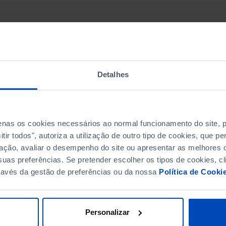
e energia final
Detalhes
energia em pelo menos 11,7 % até 2030, em comparação com as 
rimário de energia não exceda 763 Mtep e 992,5 Mtep
penas os cookies necessários ao normal funcionamento do site,
ir todos", autoriza a utilização de outro tipo de cookies, que 
mílias
per capita
ação, avaliar o desempenho do site ou apresentar as melhores o
uas preferências. Se pretender escolher os tipos de cookies, cl
ravés da gestão de preferências ou da nossa
Política de Cooki
Personalizar