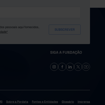
dos pessoais aqui fornecidos,
idade*
SIGA A FUNDAÇÃO
MS
Sobre a Pordata
Fontes e Entidades
Glossário
Imprensa