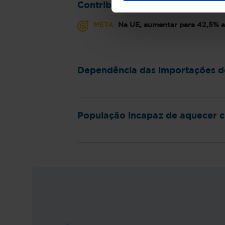
Contribuição das energias renov
META
Na UE, aumentar para 42,5% a 
Dependência das importações d
População incapaz de aquecer c