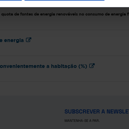
áveis no consumo de energia final (%)
quota de fontes de energia renováveis no consumo de energia f
e energia
onvenientemente a habitação (%)
SUBSCREVER A NEWSLE
MANTENHA-SE A PAR.