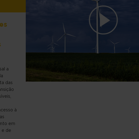
es
s
al a
da
ta das
ansição
íveis,
acesso à
as
ento em
s e de