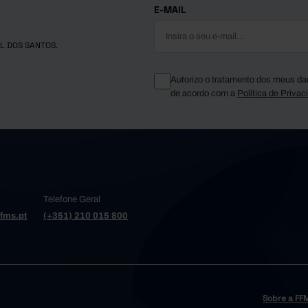
E-MAIL
L DOS SANTOS.
Autorizo o tratamento dos meus da
de acordo com a
Política de Privac
Telefone Geral
fms.pt
(+351) 210 015 800
Sobre a FF