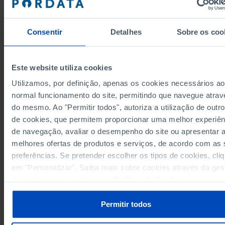
1.318.532
1.900.619
1993
1.279.532
1.887.021
1994
Consentir
Detalhes
Sobre os coo
1.274.897
1.865.911
1995
1.259.897
1.806.510
1996
Este website utiliza cookies
1.261.076
1.779.286
1997
1.261.327
1.709.022
1998
Utilizamos, por definição, apenas os cookies necessários ao
1.195.116
1.814.267
normal funcionamento do site, permitindo que navegue atrav
1999
Fontes/Entidades: IGFSS/MTSSS (até 1998) | II/MTSSS (a partir de 1999), PORDAT
do mesmo. Ao "Permitir todos", autoriza a utilização de outro
1.218.339
1.838.091
2000
Última actualização: 2026-06-01
de cookies, que permitem proporcionar uma melhor experiên
1.219.131
1.831.356
2001
de navegação, avaliar o desempenho do site ou apresentar 
1.225.942
1.838.258
2002
melhores ofertas de produtos e serviços, de acordo com as
1.229.242
1.837.603
2003
preferências. Se pretender escolher os tipos de cookies, cli
1.179.140
1.764.927
2004
em "Personalizar". Saiba mais sobre cookies através da ges
RELACIONADOS
1.151.255
1.730.454
2005
de preferências ou da nossa
Política de Cookies
.
Prestações familiares da Segurança Social em Portugal
1.159.485
1.747.487
2006
Agregados domésticos privados monoparentais: total e por sexo em Port
1.175.238
1.780.751
2007
Permitir todos
1.204.000
1.791.636
2008