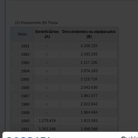
(A) Requerente (B) Titular
Beneficiários
Descendentes ou equiparados
Anos
(A)
(B)
2.206.225
1981
x
2.183.202
1982
x
2.117.186
1983
x
2.074.183
1984
x
2.115.716
1985
x
2.042.630
1986
x
1.981.077
1987
x
2.022.042
1988
x
1.964.494
1989
x
1.275.419
1.913.593
1990
1.263.248
1.898.588
1991
1.286.088
1.913.084
1992