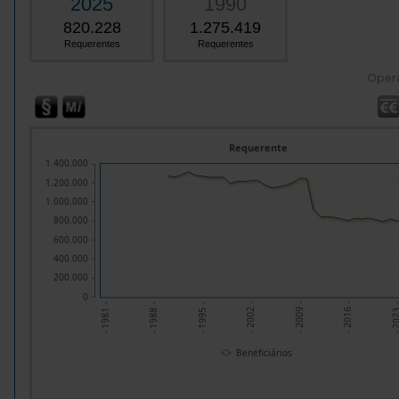
2025
1990
820.228
1.275.419
Requerentes
Requerentes
Oper
Requerente
1.400.000
1.200.000
1.000.000
800.000
600.000
400.000
200.000
0
- 2002 -
- 202
- 1988 -
- 2009 -
- 1995 -
- 2016 -
- 1981 -
Beneficiários