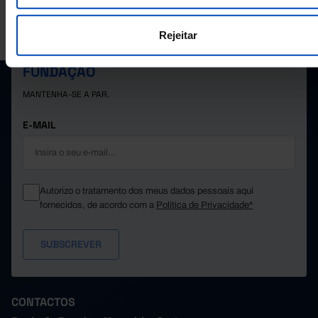
A PORDATA É UM PROJETO DA FUNDAÇÃO FRANCISCO MANUEL DOS
SANTOS.
Rejeitar
SUBSCREVER A NEWSLETTER DA
FUNDAÇÃO
MANTENHA-SE A PAR.
E-MAIL
Autorizo o tratamento dos meus dados pessoais aqui
fornecidos, de acordo com a
Política de Privacidade*
CONTACTOS