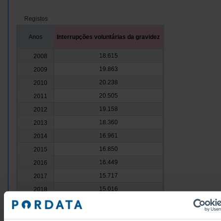
Registos
Anos
Interrupções voluntárias da gravidez
18.615
2008
19.863
2009
20.238
2010
20.505
2011
19.158
2012
18.360
2013
16.961
2014
16.850
2015
16.449
2016
15.717
2017
15.016
2018
15.372
2019
14.927
2020