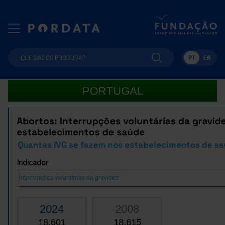
PT
EN
PORTUGAL
Abortos: Interrupções voluntárias da gravid
estabelecimentos de saúde
Quantas IVG se fazem nos estabelecimentos de s
Indicador
2024
2008
18.601
18.615