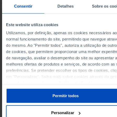
14.349
2021
Consentir
Detalhes
Sobre os coo
16.626
2022
17.731
2023
Este website utiliza cookies
18.601
2024
Utilizamos, por definição, apenas os cookies necessários ao
Fontes/Entidades: DGS/MS, PORDATA
Última actualização: 2026-05-08
normal funcionamento do site, permitindo que navegue atrav
Os valores da série foram revistos pela entidade responsável dos dados. (08/0
do mesmo. Ao "Permitir todos", autoriza a utilização de outro
de cookies, que permitem proporcionar uma melhor experiên
de navegação, avaliar o desempenho do site ou apresentar 
melhores ofertas de produtos e serviços, de acordo com as
preferências. Se pretender escolher os tipos de cookies, cli
RELACIONADOS
em "Personalizar". Saiba mais sobre cookies através da ges
SNS: consultas, internamentos e urgências nos hospitais - Continente em
de preferências ou da nossa
Política de Cookies
.
Portugal
Permitir todos
Personalizar