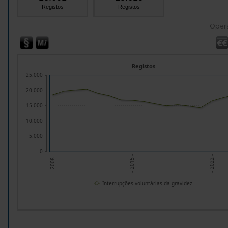
Registos
Registos
Oper
Registos
25.000
20.000
15.000
10.000
5.000
0
- 2008 -
- 2015 -
- 2022 -
Interrupções voluntárias da gravidez