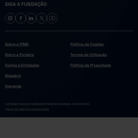
SIGA A FUNDAÇÃO
243.834
181.299
62.535
35.897
26.
2023
245.911
185.564
60.347
33.536
26.
2024
Sobre a FFMS
Política de Cookies
Sobre a Pordata
Termos de Utilização
Fontes e Entidades
Política de Privacidade
Glossário
Imprensa
COPYRIGHT © 2024 FUNDAÇÃO FRANCISCO MANUEL DOS SANTOS.
TODOS OS DIREITOS RESERVADOS