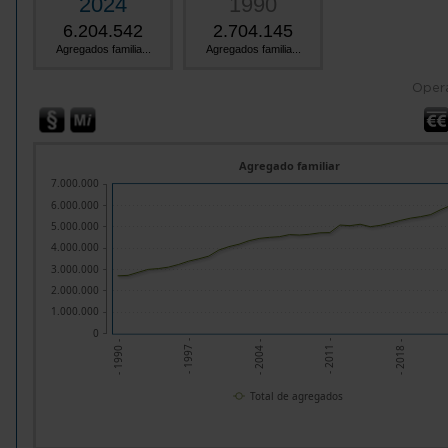
2024
1990
6.204.542
2.704.145
Agregados familia...
Agregados familia...
Oper
Agregado familiar
7.000.000
6.000.000
5.000.000
4.000.000
3.000.000
2.000.000
1.000.000
0
- 2004 -
- 2018 -
- 1997 -
- 2011 -
- 1990 -
Total de agregados