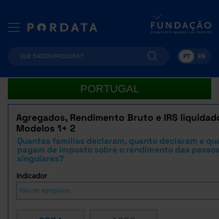
PT
EN
PORTUGAL
Agregados, Rendimento Bruto e IRS liquidad
Modelos 1+ 2
Quantas famílias declaram, quanto declaram e qu
pagam de imposto sobre o rendimento das pesso
singulares?
Indicador