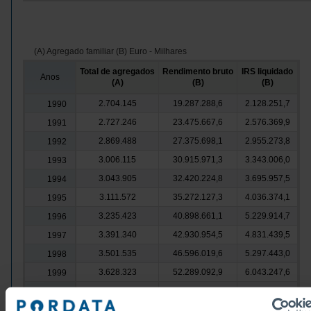
(A) Agregado familiar (B) Euro - Milhares
Total de agregados
Rendimento bruto
IRS liquidado
Anos
(A)
(B)
(B)
2.704.145
19.287.288,6
2.128.251,7
1990
2.727.246
23.475.667,6
2.576.369,9
1991
2.869.488
27.375.698,1
2.955.273,8
1992
3.006.115
30.915.971,3
3.343.006,0
1993
3.043.905
32.420.224,8
3.695.957,5
1994
3.111.572
35.272.127,3
4.036.374,1
1995
3.235.423
40.898.661,1
5.229.914,7
1996
3.391.340
42.930.954,5
4.831.439,5
1997
3.501.535
46.596.019,6
5.297.443,0
1998
3.628.323
52.289.092,9
6.043.247,6
1999
3.913.551
64.943.356,0
9.518.231,3
2000
4.073.845
70.976.752,7
9.599.087,9
2001