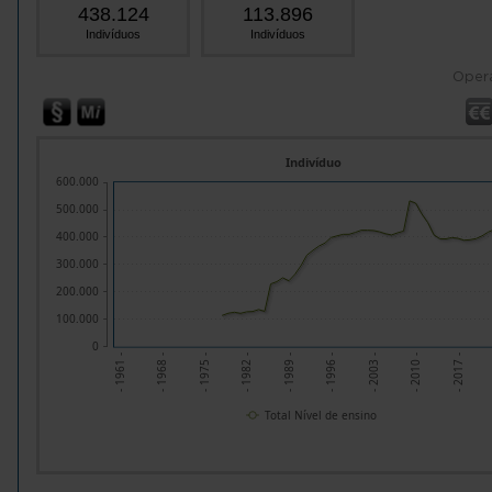
438.124
113.896
Indivíduos
Indivíduos
Oper
Indivíduo
600.000
500.000
400.000
300.000
200.000
100.000
0
- 1961 -
- 1968 -
- 1975 -
- 1982 -
- 1989 -
- 1996 -
- 2003 -
- 2010 -
- 2017 -
Total Nível de ensino