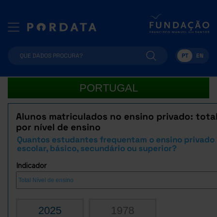
PT
EN
PORTUGAL
Alunos matriculados no ensino privado: total
por nível de ensino
Quantos estudantes frequentam o ensino privado 
escolar, básico, secundário ou superior?
Indicador
2025
1978