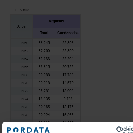
Indivíduo
Arguidos
Anos
Total
Condenados
38.245
22.398
1960
37.760
22.390
1962
35.633
22.264
1964
33.815
20.722
1966
29.988
17.788
1968
29.918
14.570
1970
25.781
13.998
1972
18.135
9.788
1974
30.165
13.175
1976
30.924
15.866
1978
29.612
14.227
1980
39.298
11.684
1981