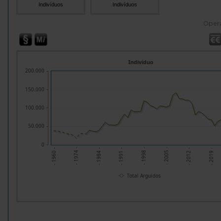
Indivíduos
Indivíduos
Oper
Indivíduo
200.000
150.000
100.000
50.000
0
- 2019 -
- 1998 -
- 1974 -
- 2005 -
- 1984 -
- 2012 -
- 1991 -
- 1960 -
Total Arguidos