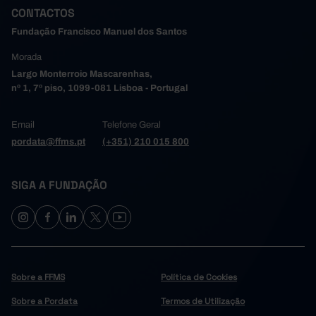
CONTACTOS
90.807
59.648
2015
(R)
(R)
86.739
57.162
2016
(R)
(R)
Fundação Francisco Manuel dos Santos
79.072
52.188
2017
(R)
(R)
Morada
70.244
46.790
2018
(R)
(R)
Largo Monterroio Mascarenhas,
68.126
45.511
2019
(R)
(R)
nº 1, 7º piso, 1099-081 Lisboa - Portugal
51.802
35.410
2020
(R)
(R)
Email
63.853
Telefone Geral
42.747
2021
(R)
(R)
pordata@ffms.pt
(+351) 210 015 800
67.826
45.912
2022
(R)
(R)
62.407
42.549
2023
(R)
(R)
64.301
42.903
SIGA A FUNDAÇÃO
2024
Sobre a FFMS
Política de Cookies
Sobre a Pordata
Termos de Utilização