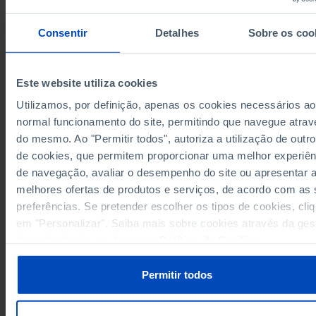
37.410
12.510
1982
Consentir
Detalhes
Sobre os coo
35.563
13.700
1983
38.981
15.801
1984
49.970
19.237
1985
Este website utiliza cookies
61.489
17.935
1986
Utilizamos, por definição, apenas os cookies necessários ao
54.215
19.346
1987
normal funcionamento do site, permitindo que navegue atrav
53.941
20.189
1988
do mesmo. Ao "Permitir todos", autoriza a utilização de outro
Fontes/Entidades: DGPJ/MJ, PORDATA
53.474
21.650
1989
Última actualização: 2026-02-18
de cookies, que permitem proporcionar uma melhor experiên
56.192
21.833
1990
de navegação, avaliar o desempenho do site ou apresentar 
71.687
22.863
1991
melhores ofertas de produtos e serviços, de acordo com as
82.972
30.351
preferências. Se pretender escolher os tipos de cookies, cli
1992
em "Personalizar". Saiba mais sobre cookies através da ges
74.274
37.442
1993
RELACIONADOS
de preferências ou da nossa
Política de Cookies
.
95.107
34.484
1994
Processos entrados, findos e pendentes por magistrado judicial em Portu
89.678
36.372
1995
Permitir todos
90.360
36.771
1996
90.831
37.720
1997