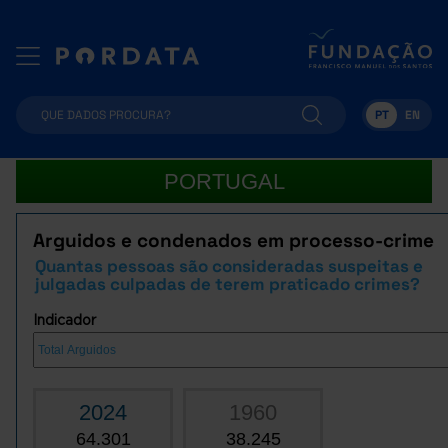
PT
EN
PORTUGAL
Arguidos e condenados em processo-crime
Quantas pessoas são consideradas suspeitas e
julgadas culpadas de terem praticado crimes?
Indicador
2024
1960
64.301
38.245