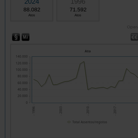
2024
1996
88.082
71.592
Atos
Atos
Oper
Ato
140.000
120.000
100.000
80.000
60.000
40.000
20.000
0
- 1996 -
- 2003 -
- 2010 -
- 2017 -
Total Assentos/registos