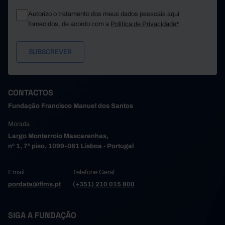
Autorizo o tratamento dos meus dados pessoais aqui
fornecidos, de acordo com a
Política de Privacidade*
CONTACTOS
Fundação Francisco Manuel dos Santos
Morada
Largo Monterroio Mascarenhas,
nº 1, 7º piso, 1099-081 Lisboa - Portugal
Email
Telefone Geral
pordata@ffms.pt
(+351) 210 015 800
SIGA A FUNDAÇÃO