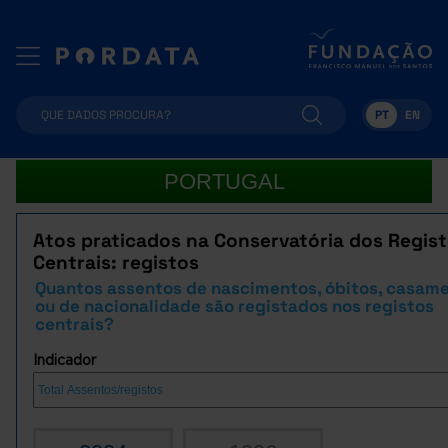
PT
EN
PORTUGAL
Atos praticados na Conservatória dos Regis
Centrais: registos
Quantos assentos de nascimentos, óbitos, casam
ou de nacionalidade são registados nos registos
centrais?
Indicador