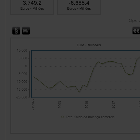
3.749,2
-6.685,4
Euros - Milhões
Euros - Milhões
Oper
Euro - Milhões
10.000
5.000
0
-5.000
-10.000
-15.000
-20.000
- 2003 -
- 2010 -
- 2017 -
- 2
- 1996 -
Total Saldo da balança comercial