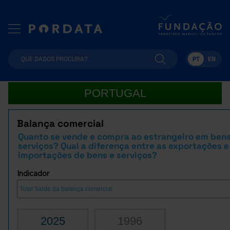
PT
EN
PORTUGAL
Balança comercial
Quanto se vende e compra ao estrangeiro em bens
serviços? Qual a diferença entre as exportações e
importações de bens e serviços?
Indicador
2025
1996