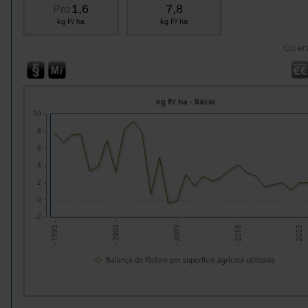
1,6
7,8
Pro
kg P/ ha
kg P/ ha
Oper
kg P/ ha - Rácio
10
8
6
4
2
0
-2
- 2009 -
- 2023 -
- 2002 -
- 2016 -
- 1995 -
Balanço do fósforo por superfície agrícola utilizada