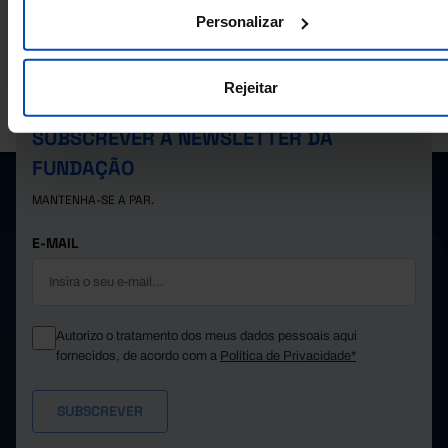
2,0
2024
Personalizar
1,6
2025
Pro
Rejeitar
A PORDATA É UM PROJETO DA FUNDAÇÃO FRANCISCO MANUEL DOS
SANTOS.
SUBSCREVER A NEWSLETTER DA
FUNDAÇÃO
MANTENHA-SE A PAR.
E-MAIL
Autorizo o tratamento dos meus dados pessoais aqui
fornecidos, de acordo com a
Política de Privacidade*