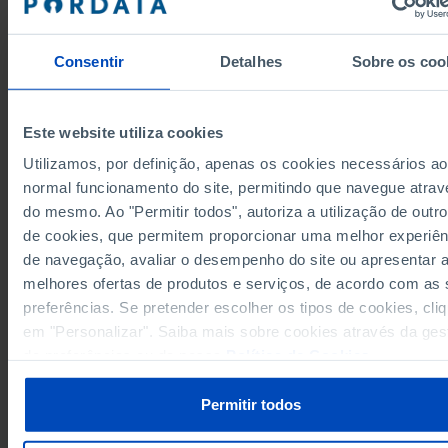
5,0
2007
-0,4
2008
Consentir
Detalhes
Sobre os coo
-0,1
2009
3,0
2010
1,6
2011
Este website utiliza cookies
2,8
2012
Utilizamos, por definição, apenas os cookies necessários ao
2,2
2013
normal funcionamento do site, permitindo que navegue atrav
Fontes/Entidades: INE, PORDATA
2,6
2014
Última actualização: 2026-07-13
do mesmo. Ao "Permitir todos", autoriza a utilização de outro
Os valores são revistos anualmente para a série toda.
3,5
2015
de cookies, que permitem proporcionar uma melhor experiên
4,1
2016
de navegação, avaliar o desempenho do site ou apresentar 
3,2
2017
melhores ofertas de produtos e serviços, de acordo com as
2,8
2018
preferências. Se pretender escolher os tipos de cookies, cli
RELACIONADOS
em "Personalizar". Saiba mais sobre cookies através da ges
1,5
2019
de preferências ou da nossa
Política de Cookies
.
1,8
2020
Consumo de energia elétrica por superfície agrícola utilizada em Portugal
2,0
2021
Superfície agrícola utilizada: total e por tipo de composição em Portugal
Permitir todos
1,2
2022
2,0
2023