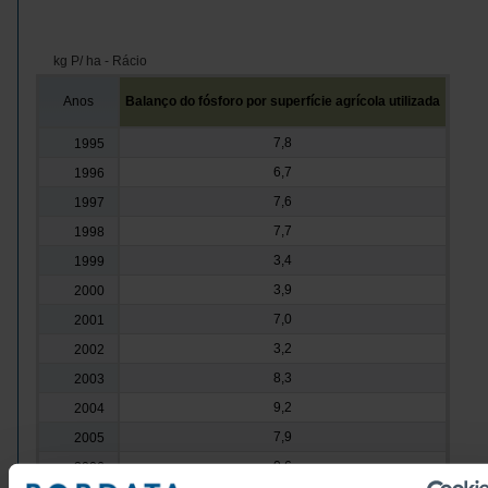
kg P/ ha - Rácio
Anos
Balanço do fósforo por superfície agrícola utilizada
7,8
1995
6,7
1996
7,6
1997
7,7
1998
3,4
1999
3,9
2000
7,0
2001
3,2
2002
8,3
2003
9,2
2004
7,9
2005
0,6
2006