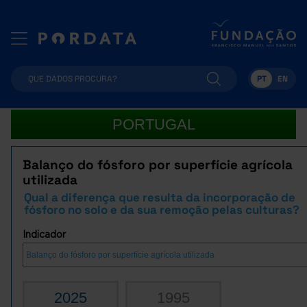
PT
EN
PORTUGAL
Balanço do fósforo por superfície agrícola
utilizada
Qual a diferença que resulta da incorporação de
fósforo no solo e da sua remoção pelas culturas?
Indicador
2025
1995