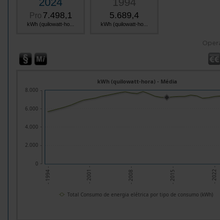
2024
1994
7.498,1
5.689,4
Pro
kWh (quilowatt-ho...
kWh (quilowatt-ho...
Oper
kWh (quilowatt-hora) - Média
8.000
6.000
4.000
2.000
0
- 2015 -
- 2008 -
- 2001 -
- 2022 -
- 1994 -
Total Consumo de energia elétrica por tipo de consumo (kWh)