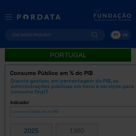
PT
EN
PORTUGAL
Consumo Público em % do PIB
Quanto gastam, em percentagem do PIB, as
administrações públicas em bens e serviços para
consumo final?
Indicador
2025
1960