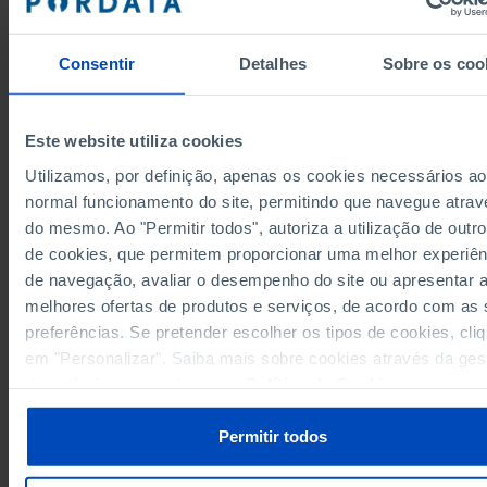
11,0
1972
10,7
1973
Consentir
Detalhes
Sobre os coo
11,8
1974
12,8
1975
12,9
1976
Este website utiliza cookies
13,6
1977
Utilizamos, por definição, apenas os cookies necessários ao
13,8
1978
normal funcionamento do site, permitindo que navegue atrav
Fontes/Entidades: PORDATA
13,7
1979
Última actualização: 2026-06-19
do mesmo. Ao "Permitir todos", autoriza a utilização de outro
13,9
1980
de cookies, que permitem proporcionar uma melhor experiên
14,3
1981
de navegação, avaliar o desempenho do site ou apresentar 
14,4
1982
melhores ofertas de produtos e serviços, de acordo com as
14,4
1983
preferências. Se pretender escolher os tipos de cookies, cli
RELACIONADOS
14,3
em "Personalizar". Saiba mais sobre cookies através da ges
1984
Consumo Público em Portugal
de preferências ou da nossa
Política de Cookies
.
14,7
1985
Despesas das Administrações Públicas em % do PIB: total, correntes e d
14,4
1986
capital em Portugal
Permitir todos
14,1
1987
14,4
1988