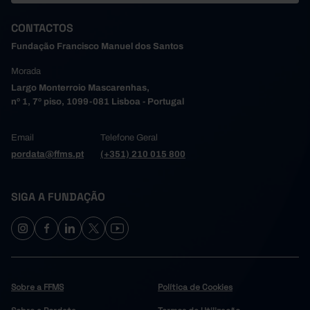
20,3
2006
CONTACTOS
19,5
2007
Fundação Francisco Manuel dos Santos
19,7
2008
Morada
21,3
2009
Largo Monterroio Mascarenhas,
20,6
2010
nº 1, 7º piso, 1099-081 Lisboa - Portugal
19,7
2011
18,3
2012
Email
Telefone Geral
18,8
2013
pordata@ffms.pt
(+351) 210 015 800
18,4
2014
17,9
2015
SIGA A FUNDAÇÃO
17,6
2016
17,2
2017
17,0
2018
16,9
2019
18,9
2020
Sobre a FFMS
Política de Cookies
18,5
2021