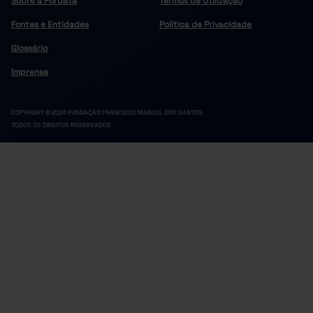
Sobre a Pordata
Termos de Utilização
17,4
2022
Fontes e Entidades
Política de Privacidade
16,7
2023
16,8
2024
Pro
Glossário
17,1
2025
Pre
Imprensa
COPYRIGHT © 2024 FUNDAÇÃO FRANCISCO MANUEL DOS SANTOS.
TODOS OS DIREITOS RESERVADOS