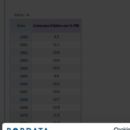
Rácio - %
Anos
Consumo Público em % PIB
9,3
1960
11,1
1961
10,8
1962
10,6
1963
10,5
1964
9,8
1965
10,0
1966
10,6
1967
10,7
1968
10,8
1969
11,5
1970
11,3
1971