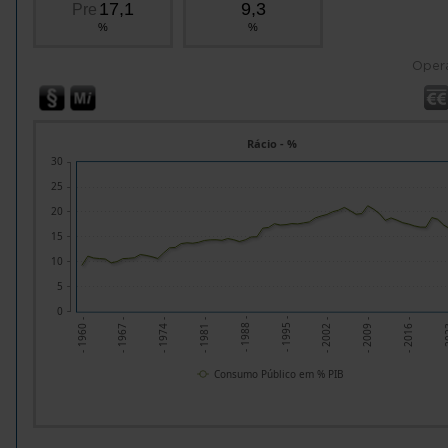
17,1
9,3
Pre
%
%
Oper
Rácio - %
30
25
20
15
10
5
0
- 2002 -
- 1967 -
- 2009 -
- 1974 -
- 2016 -
- 1981 -
- 2
- 1988 -
- 1995 -
- 1960 -
Consumo Público em % PIB