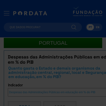
PT
EN
PORTUGAL
Despesas das Administrações Públicas em e
em % do PIB
Quanto gasta o Estado e demais organismos da
administração central, regional, local e Segurança
em educação, em % do PIB?
Indicador