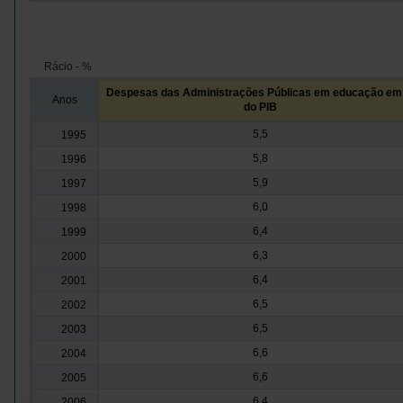
Rácio - %
Despesas das Administrações Públicas em educação e
Anos
do PIB
5,5
1995
5,8
1996
5,9
1997
6,0
1998
6,4
1999
6,3
2000
6,4
2001
6,5
2002
6,5
2003
6,6
2004
6,6
2005
6,4
2006