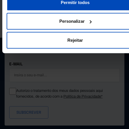
Permitir todos
4,3
2023
4,3
2024
Pro
Personalizar
A PORDATA É UM PROJETO DA FUNDAÇÃO FRANCISCO MANUEL DOS
SANTOS.
SUBSCREVER A NEWSLETTER DA
Rejeitar
FUNDAÇÃO
MANTENHA-SE A PAR.
E-MAIL
Autorizo o tratamento dos meus dados pessoais aqui
fornecidos, de acordo com a
Política de Privacidade*