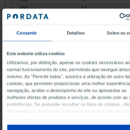
5,9
2007
6,0
2008
6,5
2009
6,7
2010
Consentir
Detalhes
Sobre os c
6,1
2011
5,4
2012
Este website utiliza cookies
5,5
2013
Fontes/Entidades: INE, PORDATA
Utilizamos, por definição, apenas os cookies necessários ao
5,3
2014
Última actualização: 2026-07-14
normal funcionamento do site, permitindo que navegue atrav
5,1
2015
mesmo. Ao "Permitir todos", autoriza a utilização de outro ti
4,8
2016
cookies, que permitem proporcionar uma melhor experiência
4,6
2017
navegação, avaliar o desempenho do site ou apresentar as
4,4
2018
RELACIONADOS
melhores ofertas de produtos e serviços, de acordo com as
4,5
2019
preferências. Se pretender escolher os tipos de cookies, cli
Produto Interno Bruto (PIB) em Portugal
4,7
2020
"Personalizar". Saiba mais sobre cookies através da gestão
4,7
2021
preferências ou da nossa
Política de Cookies
.
4,4
2022