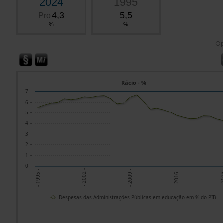
2024
1995
4,3
5,5
Pro
%
%
O
Rácio - %
7
6
5
4
3
2
1
0
- 2009 -
- 20
- 2002 -
- 2016 -
- 1995 -
Despesas das Administrações Públicas em educação em % do PIB