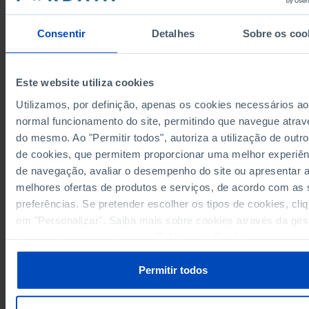
319.707
2011
317.299
2012
Consentir
Detalhes
Sobre os coo
318.522
2013
327.973
2014
Este website utiliza cookies
359.532
2015
368.083
2016
Utilizamos, por definição, apenas os cookies necessários ao
Fontes/Entidades: INE, PORDATA
normal funcionamento do site, permitindo que navegue atrav
411.799
2017
Última actualização: 2026-02-16
do mesmo. Ao "Permitir todos", autoriza a utilização de outro
428.457
2018
de cookies, que permitem proporcionar uma melhor experiên
448.316
2019
de navegação, avaliar o desempenho do site ou apresentar 
446.477
2020
melhores ofertas de produtos e serviços, de acordo com as
486.940
2021
RELACIONADOS
preferências. Se pretender escolher os tipos de cookies, cli
544.679
2022
em "Personalizar". Saiba mais sobre cookies através da ges
Investimento das empresas: total e por domínios de gestão e proteção do
594.354
2023
ambiente em Portugal
de preferências ou da nossa
Política de Cookies
.
647.630
2024
(R)
Área ardida e incêndios rurais em Portugal Continental em Portugal
Permitir todos