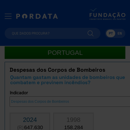
PT
EN
PORTUGAL
Despesas dos Corpos de Bombeiros
Quantam gastam as unidades de bombeiros que
combatem e previnem incêndios?
Indicador
2024
1998
647.630
158.284
(R)