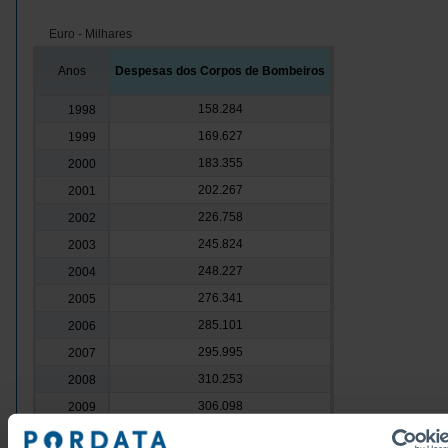
Euro - Milhares
Anos
Despesas dos Corpos de Bombeiros
158.284
1998
169.627
1999
183.355
2000
202.267
2001
226.758
2002
245.824
2003
248.227
2004
276.341
2005
285.101
2006
295.995
2007
310.253
2008
306.098
2009
316.262
2010