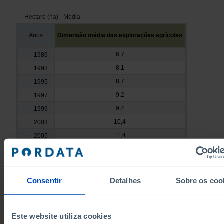
Hectare (ha) - Média
Anos
Dimensão média das explorações agrícolas
6,7
1989
8,1
1993
8,7
1995
9,2
1997
9,4
1999
10,4
2003
11,4
2005
12,7
2007
12,1
2009
13,8
2013
Consentir
Detalhes
Sobre os coo
14,1
2016
13,9
2019
Este website utiliza cookies
14,9
2023