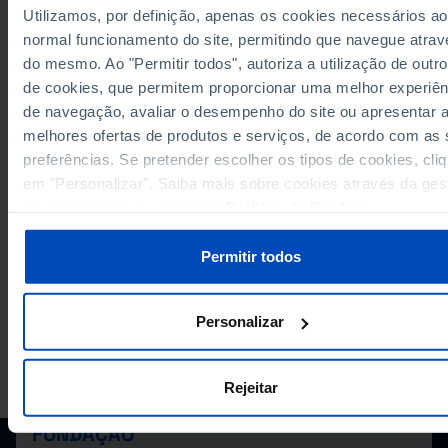
Utilizamos, por definição, apenas os cookies necessários ao
Fontes/Entidades: INE, PORDATA
Última actualização: 2025-10-09
normal funcionamento do site, permitindo que navegue atrav
do mesmo. Ao "Permitir todos", autoriza a utilização de outro
de cookies, que permitem proporcionar uma melhor experiên
de navegação, avaliar o desempenho do site ou apresentar 
melhores ofertas de produtos e serviços, de acordo com as
RELACIONADOS
preferências. Se pretender escolher os tipos de cookies, cli
Explorações agrícolas: total por principais formas jurídicas em Portugal
em "Personalizar". Saiba mais sobre cookies através da ges
de preferências ou da nossa
Política de Cookies
.
Valor da produção agrícola: total e por tipo em Portugal
Permitir todos
Personalizar
A PORDATA É UM PROJETO DA FUNDAÇÃO FRANCISCO MANUEL DOS
SANTOS.
Rejeitar
SUBSCREVER A NEWSLETTER DA
FUNDAÇÃO