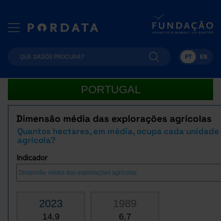
PT
EN
PORTUGAL
Dimensão média das explorações agrícolas
Quantos hectares, em média, ocupa cada unidade
agrícola?
Indicador
2023
1989
14,9
6,7