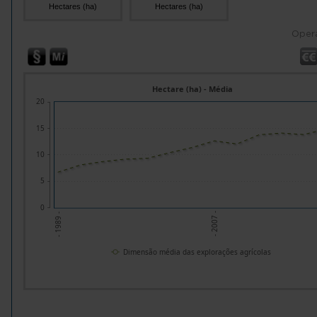
Hectares (ha)
Hectares (ha)
Oper
Hectare (ha) - Média
20
15
10
5
0
- 2007 -
- 1989 -
Dimensão média das explorações agrícolas