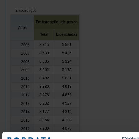
Embarcação
Embarcações de pesca
Anos
Total
Licenciadas
8.715
5.521
2006
8.630
5.436
2007
8.585
5.324
2008
8.562
5.175
2009
8.492
5.061
2010
8.380
4.913
2011
8.276
4.653
2012
8.232
4.527
2013
8.177
4.319
2014
8.054
4.188
2015
7.980
4.075
2016
7.922
4.019
2017