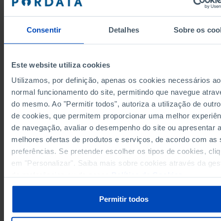
7.855
3.944
2018
7.768
3.902
2019
Consentir
Detalhes
Sobre os coo
7.718
3.880
2020
7.655
3.894
2021
7.608
3.875
2022
Este website utiliza cookies
6.856
3.728
2023
Utilizamos, por definição, apenas os cookies necessários ao
6.811
3.614
2024
normal funcionamento do site, permitindo que navegue atrav
Fontes/Entidades: DGRM/MIH-ME-MAE-MAP, PORDATA
do mesmo. Ao "Permitir todos", autoriza a utilização de outro
6.780
3.501
2025
Última actualização: 2026-05-29
de cookies, que permitem proporcionar uma melhor experiên
de navegação, avaliar o desempenho do site ou apresentar 
melhores ofertas de produtos e serviços, de acordo com as
preferências. Se pretender escolher os tipos de cookies, cli
RELACIONADOS
em "Personalizar". Saiba mais sobre cookies através da ges
de preferências ou da nossa
Política de Cookies
.
Embarcações de pesca: total e por classes de arqueação bruta em Portug
Embarcações de comércio: total, entradas e saídas em Portugal
Permitir todos