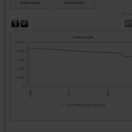
Embarcações
Embarcações
Oper
Embarcação
10.000
8.000
6.000
4.000
2.000
0
- 2013 -
- 2020 -
- 2006 -
Total Embarcações de pesca