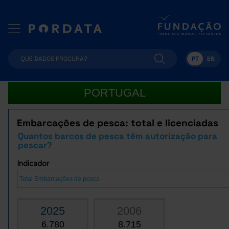
PT
EN
PORTUGAL
Embarcações de pesca: total e licenciadas
Quantos barcos de pesca têm autorização para
pescar?
Indicador
2025
2006
6.780
8.715