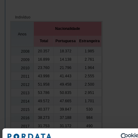
Indivíduo
Nacionalidade
Anos
Total
Portuguesa
Estrangeira
20.357
18.372
1.985
2008
16.899
14.138
2.761
2009
23.760
21.796
1.964
2010
43.998
41.443
2.555
2011
51.958
49.458
2.500
2012
53.786
50.835
2.951
2013
49.572
47.665
1.701
2014
40.377
39.847
530
2015
38.273
37.188
984
2016
31.753
31.172
490
2017
31.600
29.340
2.260
2018