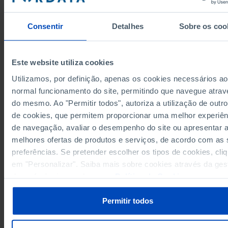
28.219
27.469
748
2019
25.886
23.863
2.006
2020
Consentir
Detalhes
Sobre os coo
25.079
23.796
1.283
2021
30.954
29.523
1.431
2022
Este website utiliza cookies
33.666
29.600
4.066
2023
33.916
28.192
5.724
2024
Utilizamos, por definição, apenas os cookies necessários ao
normal funcionamento do site, permitindo que navegue atrav
Fontes/Entidades: INE, PORDATA
Última actualização: 2025-09-30
do mesmo. Ao "Permitir todos", autoriza a utilização de outro
de cookies, que permitem proporcionar uma melhor experiên
de navegação, avaliar o desempenho do site ou apresentar 
melhores ofertas de produtos e serviços, de acordo com as
preferências. Se pretender escolher os tipos de cookies, cli
RELACIONADOS
em "Personalizar". Saiba mais sobre cookies através da ges
de preferências ou da nossa
Política de Cookies
.
Imigrantes permanentes: total e por sexo em Portugal
Recenseados: total, por nacionalidade e por residência em Portugal
Permitir todos