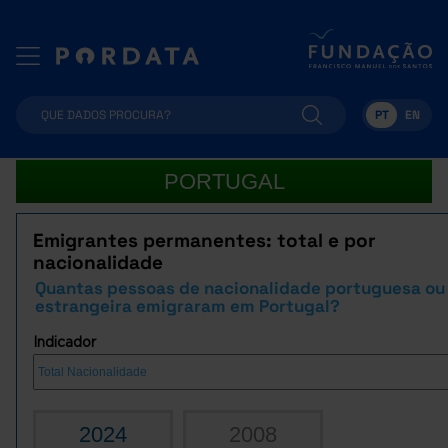
PT
EN
PORTUGAL
Emigrantes permanentes: total e por
nacionalidade
Quantas pessoas de nacionalidade portuguesa ou
estrangeira emigraram em Portugal?
Indicador
2024
2008