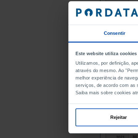
80
2005
82
2006
87
2007
8
2008
┴
Consentir
85
2009
80
2010
Este website utiliza cookies
76
2011
72
2012
Utilizamos, por definição, a
através do mesmo. Ao "Permit
75
2013
melhor experiência de naveg
77
2014
serviços, de acordo com as s
80
2015
Saiba mais sobre cookies at
82
2016
85
2017
87
2018
Rejeitar
88
2019
85
2020
88
2021