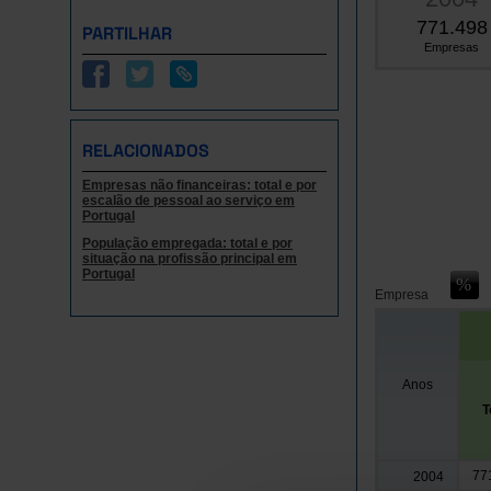
771.498
PARTILHAR
Empresas
RELACIONADOS
Empresas não financeiras: total e por
escalão de pessoal ao serviço em
Portugal
População empregada: total e por
situação na profissão principal em
Portugal
Empresa
Anos
T
77
2004