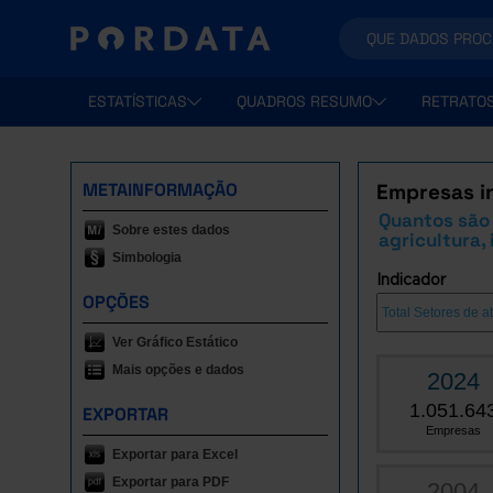
ESTATÍSTICAS
QUADROS RESUMO
RETRATO
METAINFORMAÇÃO
Empresas in
Quantos são
Sobre estes dados
agricultura,
Simbologia
Indicador
OPÇÕES
Ver Gráfico Estático
Mais opções e dados
2024
1.051.64
EXPORTAR
Empresas
Exportar para Excel
Exportar para PDF
2004