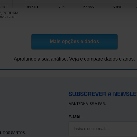
6.105
103.581
234
27.399
5.036
NE, PORDATA
04.784
100.192
228
27.599
3.947
2025-12-18
51.643
100.084
221
28.235
3.732
Mais opções e dados
Aprofunde a sua análise. Veja e compare dados e anos.
SUBSCREVER A NEWSLE
MANTENHA-SE A PAR.
E-MAIL
L DOS SANTOS.