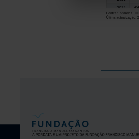
95
2022
Fontes/Entidades: I
1.0
2023
Última actualização: 
1.0
2024
A PORDATA É UM PROJETO DA FUNDAÇÃO FRANCISCO MANUE