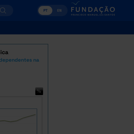
PT
EN
ica
ndependentes na