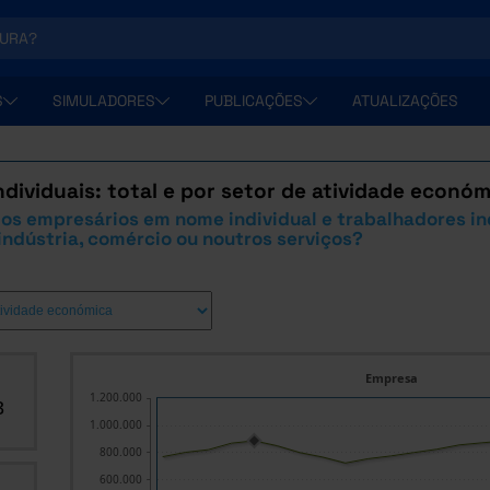
S
SIMULADORES
PUBLICAÇÕES
ATUALIZAÇÕES
dividuais: total e por setor de atividade económ
 os empresários em nome individual e trabalhadores i
 indústria, comércio ou noutros serviços?
Empresa
1.200.000
3
1.000.000
800.000
600.000