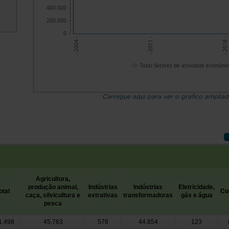
400.000
200.000
0
- 2018 -
- 2011 -
- 2004 -
Total Setores de atividade económi
Carregue aqui para ver o gráfico amplia
Agricultura,
produção animal,
Indústrias
Indústrias
Eletricidade,
otal
Co
caça, silvicultura e
extrativas
transformadoras
gás e água
pesca
1.498
45.763
576
44.854
123