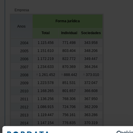
Empresa
Forma jurídica
Anos
Total
Individual
Sociedades
1.115.456
771.498
343.958
2004
1.151.610
803.404
348.206
2005
1.172.219
822.772
349.447
2006
1.234.633
870.369
364.264
2007
1.261.452
888.442
373.010
2008
┴
┴
┴
1.223.578
851.531
372.047
2009
1.168.265
801.657
366.608
2010
1.136.256
768.306
367.950
2011
1.086.915
724.706
362.209
2012
1.119.447
756.161
363.286
2013
1.147.154
776.835
370.319
2014
1.181.406
801.864
379.542
2015