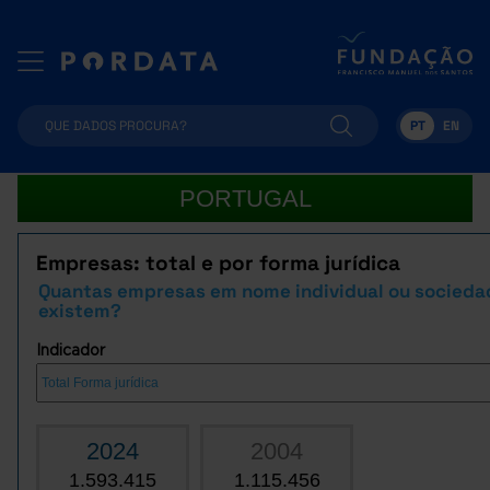
PT
EN
PORTUGAL
Empresas: total e por forma jurídica
Quantas empresas em nome individual ou socieda
existem?
Indicador
2024
2004
1.593.415
1.115.456