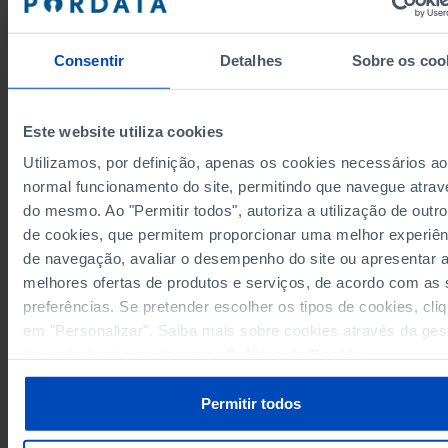
1.214.206
825.725
388.481
2016
1.260.436
857.725
402.711
2017
Consentir
Detalhes
Sobre os coo
1.295.299
873.534
421.765
2018
1.335.006
887.735
447.271
2019
1.316.256
857.335
458.921
2020
Este website utiliza cookies
1.359.035
881.644
477.391
2021
Utilizamos, por definição, apenas os cookies necessários ao
1.453.728
956.105
497.623
2022
normal funcionamento do site, permitindo que navegue atrav
Fontes/Entidades: INE, PORDATA
do mesmo. Ao "Permitir todos", autoriza a utilização de outro
1.526.926
1.004.784
522.142
2023
(R)
(R)
Última actualização: 2025-12-18
de cookies, que permitem proporcionar uma melhor experiên
1.593.415
1.051.643
541.772
2024
de navegação, avaliar o desempenho do site ou apresentar 
melhores ofertas de produtos e serviços, de acordo com as
preferências. Se pretender escolher os tipos de cookies, cli
RELACIONADOS
em "Personalizar". Saiba mais sobre cookies através da ges
de preferências ou da nossa
Política de Cookies
.
Empresas: total e por dimensão em Portugal
Pessoal ao serviço nas empresas: total e por forma jurídica em Portugal
Permitir todos