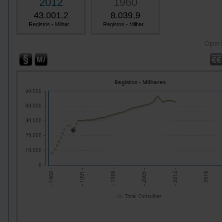
2012
1960
43.001,2
8.039,9
Registos - Milhar...
Registos - Milhar...
Oper
Registos - Milhares
50.000
40.000
30.000
20.000
10.000
0
- 1998 -
- 2012 -
- 1991 -
- 2005 -
- 1960 -
- 2019 -
Total Consultas