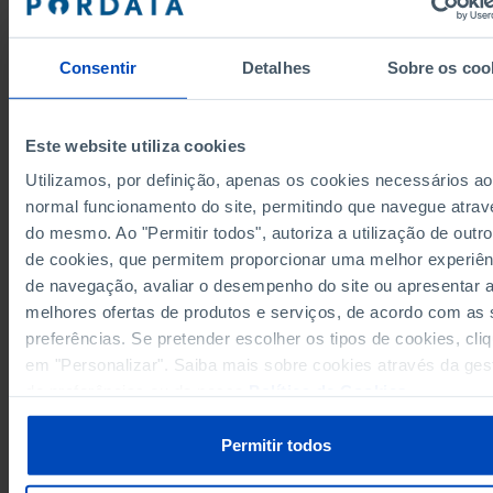
571
870
2013
570
856
2014
Consentir
Detalhes
Sobre os coo
571
855
2015
571
851
2016
572
850
2017
Este website utiliza cookies
570
839
2018
Utilizamos, por definição, apenas os cookies necessários ao
549
834
2019
normal funcionamento do site, permitindo que navegue atrav
Fontes/Entidades: INE, PORDATA
do mesmo. Ao "Permitir todos", autoriza a utilização de outro
549
831
2020
Última actualização: 2025-11-26
de cookies, que permitem proporcionar uma melhor experiên
548
824
2021
de navegação, avaliar o desempenho do site ou apresentar 
546
820
2022
melhores ofertas de produtos e serviços, de acordo com as
546
810
2023
preferências. Se pretender escolher os tipos de cookies, cli
546
785
2024
RELACIONADOS
em "Personalizar". Saiba mais sobre cookies através da ges
de preferências ou da nossa
Política de Cookies
.
Veículos do transporte ferroviário - Continente em Portugal
Aeroportos e aeródromos em Portugal
Permitir todos