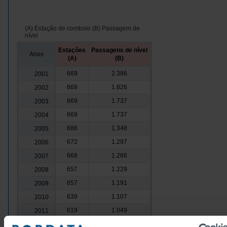
(A) Estação de comboio (B) Passagem de
nível
Estações
Passagens de nível
Anos
(A)
(B)
669
2.386
2001
669
1.826
2002
669
1.737
2003
669
1.737
2004
686
1.348
2005
672
1.297
2006
668
1.266
2007
657
1.229
2008
657
1.191
2009
639
1.107
2010
619
1.049
2011
571
877
2012