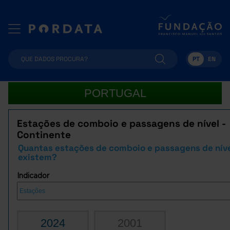
PT
EN
PORTUGAL
Estações de comboio e passagens de nível -
Continente
Quantas estações de comboio e passagens de nív
existem?
Indicador
2024
2001