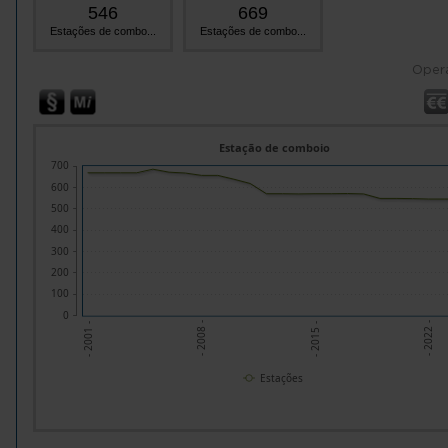
546
669
Estações de combo...
Estações de combo...
Oper
Estação de comboio
700
600
500
400
300
200
100
0
- 2022 -
- 2008 -
- 2015 -
- 2001 -
Estações