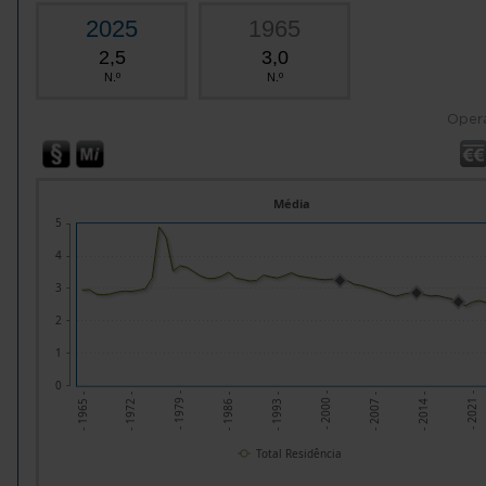
2025
1965
2,5
3,0
N.º
N.º
Oper
Média
5
4
3
2
1
0
- 1979 -
- 2000 -
- 2021 -
- 1972 -
- 1993 -
- 2014 -
- 1965 -
- 1986 -
- 2007 -
Total Residência