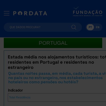
PT
EN
PORTUGAL
Estada média nos alojamentos turísticos: tot
residentes em Portugal e residentes no
estrangeiro
Quantas noites passa, em média, cada turista, a vi
no país ou no estrangeiro, nos estabelecimentos
hoteleiros como pensões ou hotéis?
Indicador