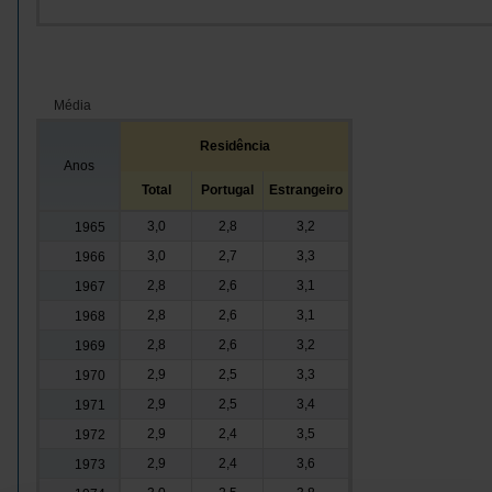
Média
Residência
Anos
Total
Portugal
Estrangeiro
3,0
2,8
3,2
1965
3,0
2,7
3,3
1966
2,8
2,6
3,1
1967
2,8
2,6
3,1
1968
2,8
2,6
3,2
1969
2,9
2,5
3,3
1970
2,9
2,5
3,4
1971
2,9
2,4
3,5
1972
2,9
2,4
3,6
1973