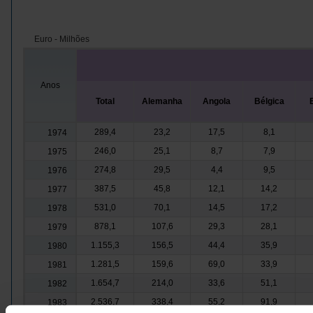
Euro - Milhões
Anos
Total
Alemanha
Angola
Bélgica
289,4
23,2
17,5
8,1
1974
246,0
25,1
8,7
7,9
1975
274,8
29,5
4,4
9,5
1976
387,5
45,8
12,1
14,2
1977
531,0
70,1
14,5
17,2
1978
878,1
107,6
29,3
28,1
1979
1.155,3
156,5
44,4
35,9
1980
1.281,5
159,6
69,0
33,9
1981
1.654,7
214,0
33,6
51,1
1982
2.536,7
338,4
55,2
91,9
1983