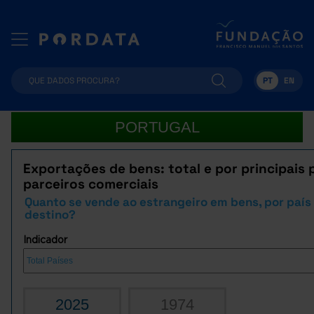
PT
EN
PORTUGAL
Exportações de bens: total e por principais 
parceiros comerciais
Quanto se vende ao estrangeiro em bens, por país
destino?
Indicador
2025
1974