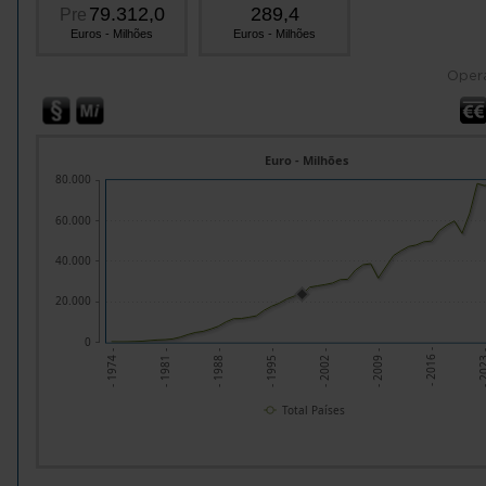
79.312,0
289,4
Pre
Euros - Milhões
Euros - Milhões
Oper
Euro - Milhões
80.000
60.000
40.000
20.000
0
- 2002 -
- 1995 -
- 20
- 1988 -
- 2016 -
- 1981 -
- 2009 -
- 1974 -
Total Países