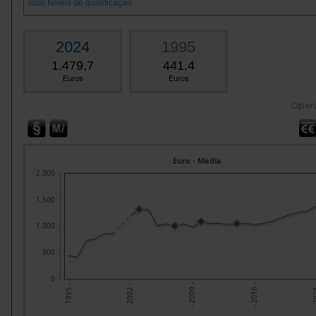
2024
1995
1.479,7
441,4
Euros
Euros
Oper
Euro - Média
2.000
1.500
1.000
500
0
- 2002 -
- 2009 -
- 2016 -
- 20
- 1995 -