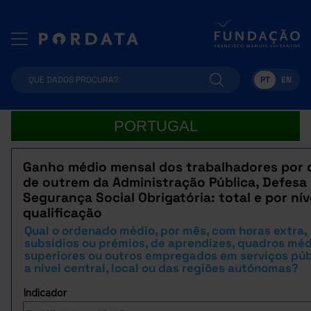
PT
EN
PORTUGAL
Ganho médio mensal dos trabalhadores por 
de outrem da Administração Pública, Defesa
Segurança Social Obrigatória: total e por nív
qualificação
Qual o ordenado médio, por mês, com horas extra,
subsídios ou prémios, de aprendizes, quadros méd
superiores ou outros empregados em serviços púb
a nível central, local ou das regiões autónomas?
Indicador