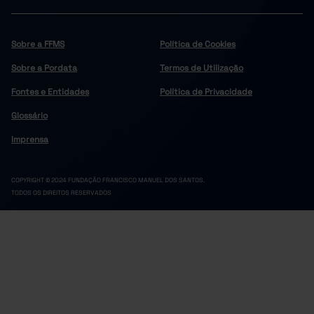
30.028.890
19.728.977
2023
//
//
31.588.187
20.814.460
2024
//
//
Sobre a FFMS
Política de Cookies
32.475.001
21.389.408
2025
//
//
Sobre a Pordata
Termos de Utilização
Fontes e Entidades
Política de Privacidade
Glossário
Imprensa
COPYRIGHT © 2024 FUNDAÇÃO FRANCISCO MANUEL DOS SANTOS.
TODOS OS DIREITOS RESERVADOS