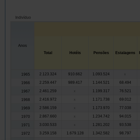
Indivíduo
Anos
Total
Hotéis
Pensões
Estalagens
2.123.324
910.662
1.093.524
1965
x
2.259.447
989.417
1.144.521
68.494
1966
2.461.259
1.199.317
76.521
1967
x
2.416.972
1.171.738
69.012
1968
x
2.586.159
1.173.970
77.038
1969
x
2.867.660
1.234.742
94.015
1970
x
3.030.533
1.281.202
93.538
1971
x
3.259.158
1.679.128
1.342.582
98.797
1972