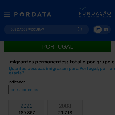
PT
EN
PORTUGAL
Imigrantes permanentes: total e por grupo e
Quantas pessoas imigraram para Portugal, por fai
etária?
Indicador
2023
2008
189.367
29.718