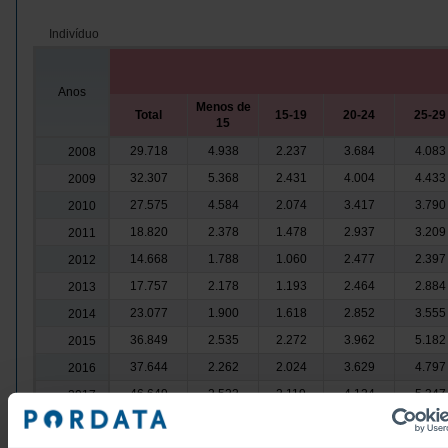
Indivíduo
Anos
Menos de
Total
15-19
20-24
25-29
15
29.718
4.938
2.237
3.684
4.083
2008
32.307
5.368
2.431
4.004
4.433
2009
27.575
4.584
2.074
3.417
3.790
2010
18.820
2.378
1.478
2.937
3.209
2011
14.668
1.788
1.060
2.477
2.397
2012
17.757
2.178
1.193
2.464
2.884
2013
23.077
1.900
1.618
2.852
3.555
2014
36.849
2.535
2.272
3.962
5.182
2015
37.644
2.262
2.024
3.629
4.797
2016
46.649
2.522
2.119
4.124
5.347
2017
55.357
2.812
1.974
4.594
5.703
2018