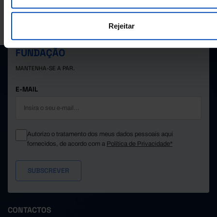
A PORDATA É UM PROJETO DA FUNDAÇÃO FRANCISCO MANUEL DOS
Rejeitar
SANTOS.
SUBSCREVER A NEWSLETTER DA
FUNDAÇÃO
MANTENHA-SE A PAR.
E-MAIL
Autorizo o tratamento dos meus dados pessoais aqui
fornecidos, de acordo com a
Política de Privacidade*
CONTACTOS