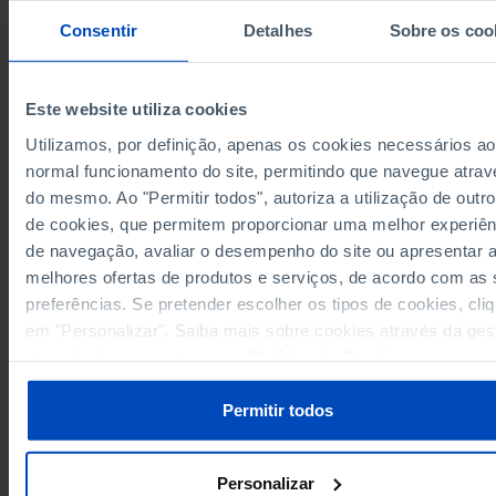
95.382
4.682
2.448
7.217
8.900
2019
Consentir
Detalhes
Sobre os coo
83.654
4.349
2.150
5.480
7.031
2020
97.119
7.351
3.805
7.792
10.49
2021
167.098
21.590
7.444
12.680
18.5
2022
(R)
(R)
(R)
(R)
(R)
Este website utiliza cookies
189.367
21.564
9.513
16.340
24.29
2023
Utilizamos, por definição, apenas os cookies necessários ao
Fontes/Entidades: INE, PORDATA
normal funcionamento do site, permitindo que navegue atrav
Última actualização: 2024-09-30
do mesmo. Ao "Permitir todos", autoriza a utilização de outro
de cookies, que permitem proporcionar uma melhor experiên
de navegação, avaliar o desempenho do site ou apresentar 
melhores ofertas de produtos e serviços, de acordo com as
RELACIONADOS
preferências. Se pretender escolher os tipos de cookies, cli
em "Personalizar". Saiba mais sobre cookies através da ges
Imigrantes permanentes: total e por naturalidade em Portugal
de preferências ou da nossa
Política de Cookies
.
População média anual residente: total e por grupo etário em Portugal
Permitir todos
Personalizar