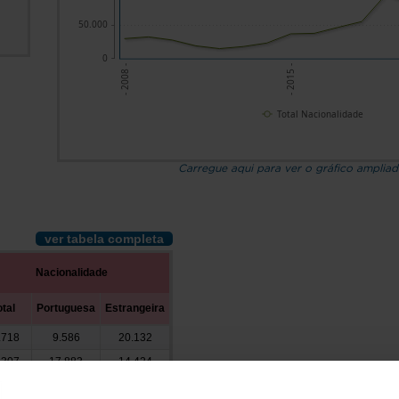
50.000
0
- 2008 -
- 2015 -
Total Nacionalidade
Carregue aqui para ver o gráfico amplia
ver tabela completa
Nacionalidade
otal
Portuguesa
Estrangeira
.718
9.586
20.132
.307
17.883
14.424
.575
19.222
8.353