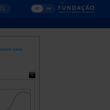
PT
EN
graram para