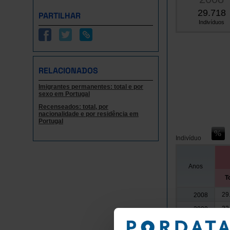
29.718
PARTILHAR
Indivíduos
RELACIONADOS
Imigrantes permanentes: total e por
sexo em Portugal
Recenseados: total, por
nacionalidade e por residência em
Portugal
Indivíduo
Anos
T
29
2008
32
2009
27
2010