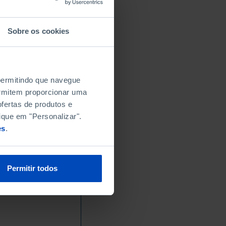
Sobre os cookies
 permitindo que navegue
permitem proporcionar uma
fertas de produtos e
ique em "Personalizar".
es
.
Permitir todos