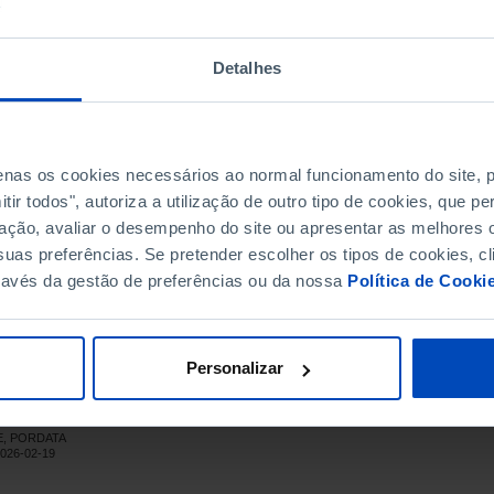
.820
11.437
7.383
.668
9.491
5.177
Detalhes
.757
12.198
5.559
.077
13.004
10.073
.849
20.112
16.737
.644
20.386
17.258
penas os cookies necessários ao normal funcionamento do site,
.649
26.888
19.761
ir todos", autoriza a utilização de outro tipo de cookies, que 
.357
28.982
26.375
ação, avaliar o desempenho do site ou apresentar as melhores o
.382
43.740
51.642
uas preferências. Se pretender escolher os tipos de cookies, cl
ravés da gestão de preferências ou da nossa
Política de Cooki
.654
37.770
45.884
.119
48.108
49.011
.098
57.454
109.644
Personalizar
.367
56.111
133.256
.557
x
x
NE, PORDATA
2026-02-19