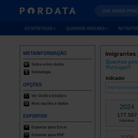
ESTATÍSTICAS
QUADROS RESUMO
RETRATO
METAINFORMAÇÃO
Imigrantes 
Quantas pes
Sobre estes dados
Portugal?
Simbologia
Indicador
OPÇÕES
Ver Gráfico Estático
Mais opções e dados
2024
177.557
EXPORTAR
Indivíduos
Exportar para Excel
Exportar para PDF
2008