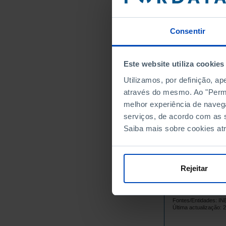
18
2011
14
2012
Consentir
17
2013
23
2014
36
2015
Este website utiliza cookies
37
2016
Utilizamos, por definição, a
46
2017
através do mesmo. Ao "Permit
55
2018
melhor experiência de naveg
95
serviços, de acordo com as s
2019
Saiba mais sobre cookies at
83
2020
97
2021
167
2022
Rejeitar
189
2023
177
2024
Fontes/Entidades: I
Última actualização: 