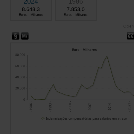
2024
1986
8.648,3
7.853,0
Euros - Milhares
Euros - Milhares
Oper
Euro - Milhares
80.000
60.000
40.000
20.000
0
- 2021 -
- 2000 -
- 2014 -
- 1993 -
- 2007 -
- 1986 -
Indemnizações compensatórias para salários em atraso