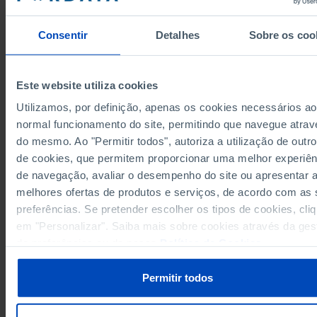
9.196,6
1998
Consentir
Detalhes
Sobre os coo
8.072,5
1999
6.826,3
2000
6.027,2
2001
Este website utiliza cookies
6.924,7
2002
Utilizamos, por definição, apenas os cookies necessários ao
16.774,1
2003
normal funcionamento do site, permitindo que navegue atrav
27.130,2
2004
do mesmo. Ao "Permitir todos", autoriza a utilização de outro
Fontes/Entidades: IGFSS/MTSSS, PORDATA
22.716,0
2005
Última actualização: 2025-11-26
de cookies, que permitem proporcionar uma melhor experiên
19.642,5
2006
de navegação, avaliar o desempenho do site ou apresentar 
23.579,8
2007
melhores ofertas de produtos e serviços, de acordo com as
preferências. Se pretender escolher os tipos de cookies, cli
26.207,5
2008
em "Personalizar". Saiba mais sobre cookies através da ges
41.333,2
2009
RELACIONADOS
de preferências ou da nossa
Política de Cookies
.
57.810,1
2010
Pensões da Segurança Social: despesa total e por tipo em Portugal
56.734,4
2011
Permitir todos
70.219,5
2012
78.399,8
2013