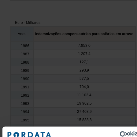
Euro - Milhares
Anos
Indemnizações compensatórias para salários em atraso
7.853,0
1986
1.207,4
1987
127,1
1988
293,9
1989
577,5
1990
704,0
1991
11.103,4
1992
19.902,5
1993
27.403,9
1994
15.888,8
1995
13.341,0
1996
11.511,4
1997