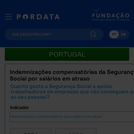
PT
EN
PORTUGAL
Indemnizações compensatórias da Seguranç
Social por salários em atraso
Quanto gasta a Segurança Social a apoiar
trabalhadores de empresas que não conseguem p
ao seu pessoal?
Indicador