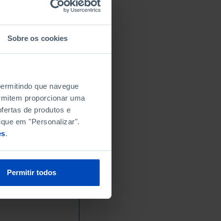
Sobre os cookies
 permitindo que navegue
permitem proporcionar uma
fertas de produtos e
ique em "Personalizar".
es
.
Permitir todos