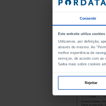
1963
1964
1965
Consentir
1966
1967
Este website utiliza cookies
1968
1969
Utilizamos, por definição, a
1970
através do mesmo. Ao "Permit
melhor experiência de naveg
1971
serviços, de acordo com as s
1972
Saiba mais sobre cookies at
1973
1974
1975
Rejeitar
1976
1
1977
1
1978
Fontes/Entidades: I
2
1979
Última actualização: 