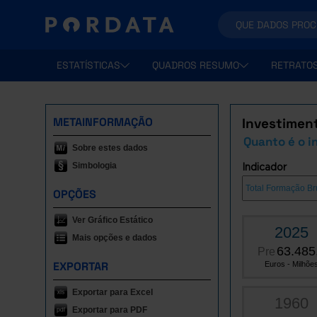
ESTATÍSTICAS
QUADROS RESUMO
RETRATO
METAINFORMAÇÃO
Investiment
Quanto é o i
Sobre estes dados
Simbologia
Indicador
OPÇÕES
Ver Gráfico Estático
2025
Mais opções e dados
63.485
Pre
EXPORTAR
Euros - Milhõe
Exportar para Excel
1960
Exportar para PDF