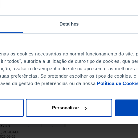
130,9
x
x
144,6
x
x
164,3
x
x
Detalhes
201,1
x
x
220,4
x
x
234,1
x
x
270,1
x
x
penas os cookies necessários ao normal funcionamento do site,
298,2
x
x
ir todos", autoriza a utilização de outro tipo de cookies, que 
ação, avaliar o desempenho do site ou apresentar as melhores o
379,2
x
x
uas preferências. Se pretender escolher os tipos de cookies, cl
478,5
x
x
ravés da gestão de preferências ou da nossa
Política de Cooki
585,2
x
x
782,9
x
x
769,0
x
x
Personalizar
847,3
x
x
.286,6
x
x
.489,0
x
x
NE, PORDATA
.130,9
x
x
2026-03-26