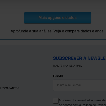
.428,1
x
x
.327,2
x
x
.960,4
x
x
Mais opções e dados
.837,4
x
x
.235,3
x
x
Aprofunde a sua análise. Veja e compare dados e anos.
.999,4
x
x
.063,3
x
x
.207,3
x
x
.703,5
x
x
SUBSCREVER A NEWSLE
.409,1
x
x
MANTENHA-SE A PAR.
.366,0
x
x
.376,3
x
x
E-MAIL
.442,0
x
x
.553,1
x
x
L DOS SANTOS.
.235,1
x
x
.727,2
16.802,3
3.924,9
Autorizo o tratamento dos meus da
de acordo com a
Política de Privac