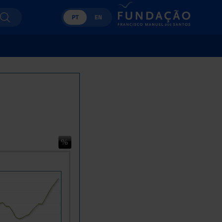
PT
EN