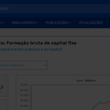
S
SIMULADORES
PUBLICAÇÕES
ATUALIZAÇÕES
o: Formação bruta de capital fixo
nvestimento público e privado?
Euro - Milhões
70.000
,3
60.000
s
50.000
40.000
30.000