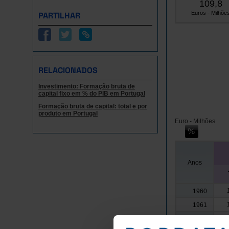
109,8
Euros - Milhõe
PARTILHAR
RELACIONADOS
Investimento: Formação bruta de
capital fixo em % do PIB em Portugal
Formação bruta de capital: total e por
produto em Portugal
Euro - Milhões
Anos
1960
1961
1962