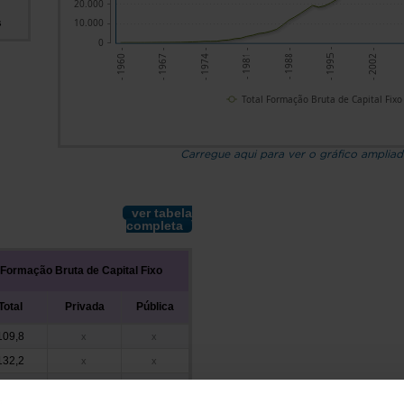
20.000
10.000
s
0
- 1995 -
- 1981 -
- 1967 -
- 2002 -
- 1988 -
- 1974 -
- 1960 -
Total Formação Bruta de Capital Fixo
Carregue aqui para ver o gráfico amplia
ver tabela
completa
Formação Bruta de Capital Fixo
Total
Privada
Pública
109,8
x
x
132,2
x
x
138,0
x
x