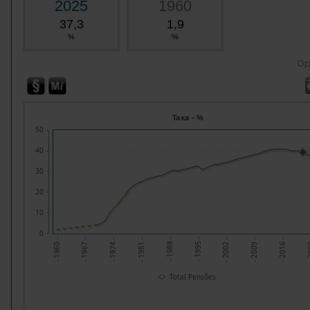
2025
1960
37,3
1,9
%
%
Op
Taxa - %
50
40
30
20
10
0
- 2002 -
- 1967 -
- 2009 -
- 1974 -
- 2016 -
- 1981 -
- 2
- 1988 -
- 1995 -
- 1960 -
Total Pensões