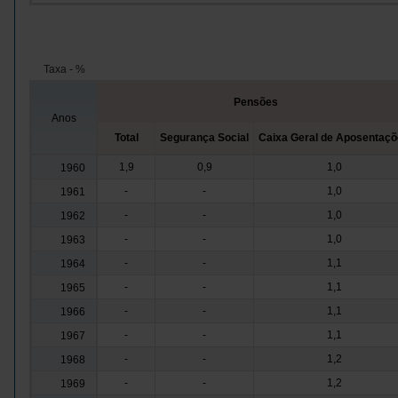
Taxa - %
Pensões
Anos
Total
Segurança Social
Caixa Geral de Aposentaç
1,9
0,9
1,0
1960
-
-
1,0
1961
-
-
1,0
1962
-
-
1,0
1963
-
-
1,1
1964
-
-
1,1
1965
-
-
1,1
1966
-
-
1,1
1967
-
-
1,2
1968
-
-
1,2
1969