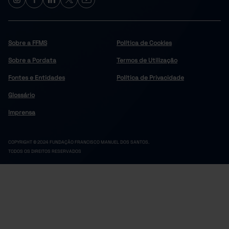
40,1
32,9
7,2
2020
39,3
32,3
7,0
2021
┴
┴
┴
38,3
31,4
6,8
2022
Sobre a FFMS
Política de Cookies
37,6
30,9
6,7
2023
Sobre a Pordata
Termos de Utilização
37,3
30,7
6,7
2024
Fontes e Entidades
37,3
30,6
Política de Privacidade
6,7
2025
Glossário
Imprensa
COPYRIGHT © 2024 FUNDAÇÃO FRANCISCO MANUEL DOS SANTOS.
TODOS OS DIREITOS RESERVADOS