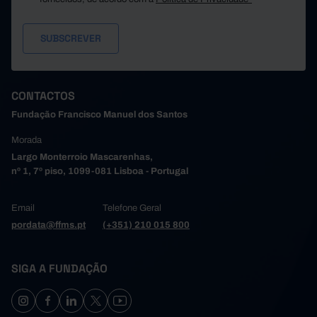
175,8
83,9
91,9
2018
155,7
76,2
79,4
2019
174,9
105,4
69,6
2020
167,5
90,3
77,3
2021
152,9
78,4
74,6
2022
CONTACTOS
167,9
97,4
70,5
2023
Fundação Francisco Manuel dos Santos
166,5
97,4
69,1
2024
Morada
156,8
93,1
63,7
2025
Largo Monterroio Mascarenhas,
nº 1, 7º piso, 1099-081 Lisboa - Portugal
Email
Telefone Geral
pordata@ffms.pt
(+351) 210 015 800
SIGA A FUNDAÇÃO