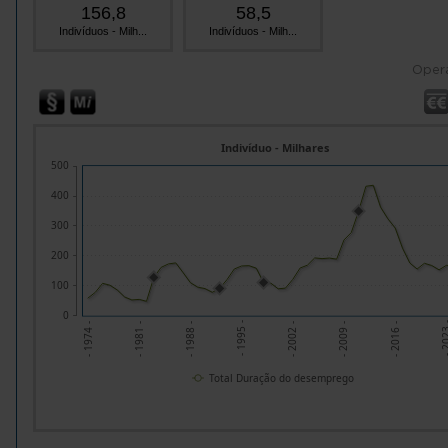
156,8
58,5
Indivíduos - Milh...
Indivíduos - Milh...
Oper
Indivíduo - Milhares
500
400
300
200
100
0
- 1988 -
- 2002 -
- 2016 -
- 1981 -
- 1995 -
- 2009 -
- 202
- 1974 -
Total Duração do desemprego