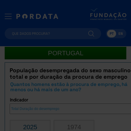
PT
EN
PORTUGAL
População desempregada do sexo masculino
total e por duração da procura de emprego
Quantos homens estão à procura de emprego, há
menos ou há mais de um ano?
Indicador
2025
1974