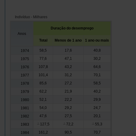
Indivíduo - Milhares
Duração do desemprego
Anos
Total
Menos de 1 ano
1 ano ou mais
58,5
17,6
40,8
1974
77,6
47,1
30,2
1975
107,8
43,2
64,6
1976
101,4
31,2
70,1
1977
85,6
27,2
58,5
1978
62,2
21,9
40,2
1979
52,1
22,2
29,9
1980
54,0
29,2
24,7
1981
47,6
27,5
20,1
1982
127,5
72,2
55,3
1983
┴
┴
┴
161,2
90,5
70,7
1984