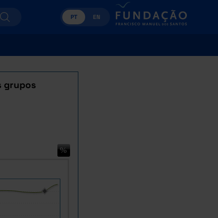
PT
EN
s grupos