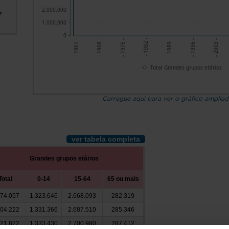
2.000.000
7
1.000.000
0
- 1961 -
- 1968 -
- 1982 -
- 1989 -
- 1996 -
- 1975 -
- 2003 -
Total Grandes grupos etários
Carregue aqui para ver o gráfico amplia
ver tabela completa
Grandes grupos etários
Total
0-14
15-64
65 ou mais
274.057
1.323.646
2.668.093
282.319
304.222
1.331.366
2.687.510
285.346
321.822
1.333.430
2.700.980
287.412