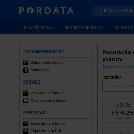
ESTATÍSTICAS
QUADROS RESUMO
RETRATO
METAINFORMAÇÃO
População 
etários
Sobre estes dados
Quantos são 
Simbologia
Indicador
OPÇÕES
Ver Gráfico Estático
Mais opções e dados
2025
EXPORTAR
5.576.25
Indivíduos
Exportar para Excel
Exportar para PDF