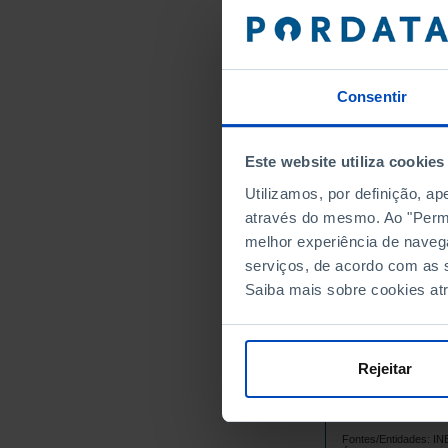
4.
1964
4.
1965
4.
1966
Consentir
4.
1967
4.
1968
4.
1969
Este website utiliza cookies
4.
1970
Utilizamos, por definição, a
4.
1971
através do mesmo. Ao "Permit
4.
1972
melhor experiência de naveg
4.
1973
serviços, de acordo com as s
4.
1974
Saiba mais sobre cookies at
4.
1975
4.
1976
4.
Rejeitar
1977
4.
1978
4.
1979
Fontes/Entidades: I