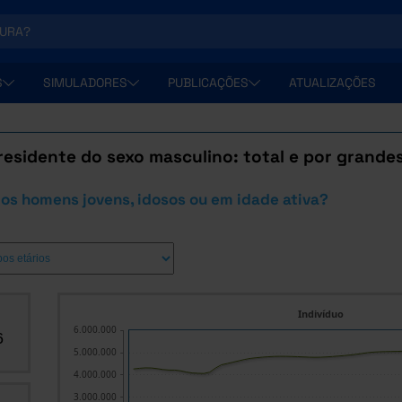
S
SIMULADORES
PUBLICAÇÕES
ATUALIZAÇÕES
residente do sexo masculino: total e por grande
os homens jovens, idosos ou em idade ativa?
Indivíduo
6.000.000
6
5.000.000
4.000.000
3.000.000