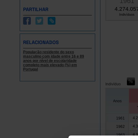
1961
4.274.05
PARTILHAR
Indivíduos
RELACIONADOS
População residente do sexo
masculino com idade entre 16 e 89
anos por nível de escolaridade
completo mais elevado (%) em
Portugal
Indivíduo
Anos
4.
1961
4.
1962
4.
1963