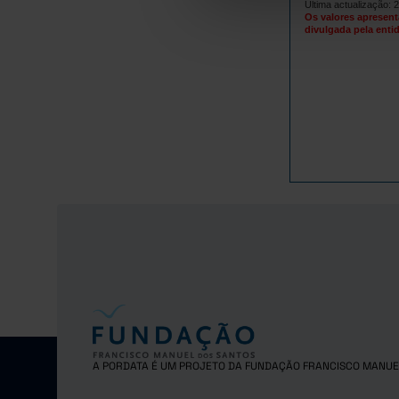
4.
1980
Última actualização: 
Os valores apresent
4.
1981
divulgada pela entid
4.
1982
4.
1983
4.
1984
4.
1985
4.
1986
4.
1987
4.
1988
4.
1989
4.
1990
4.
1991
4.
1992
4.
1993
4.
1994
4.
1995
A PORDATA É UM PROJETO DA FUNDAÇÃO FRANCISCO MANUE
4.
1996