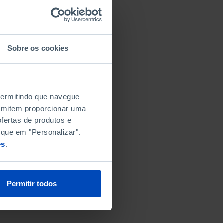
Sobre os cookies
 permitindo que navegue
permitem proporcionar uma
fertas de produtos e
ique em "Personalizar".
es
.
Permitir todos