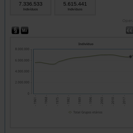
7.336.533
5.615.441
Indivíduos
Indivíduos
Oper
Indivíduo
8.000.000
6.000.000
4.000.000
2.000.000
0
- 1961 -
- 1968 -
- 1982 -
- 1989 -
- 1996 -
- 2010 -
- 2017 -
- 1975 -
- 2003 -
Total Grupos etários