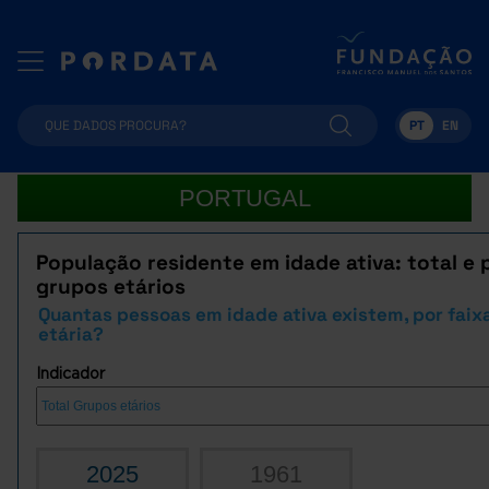
PT
EN
PORTUGAL
População residente em idade ativa: total e 
grupos etários
Quantas pessoas em idade ativa existem, por faix
etária?
Indicador
2025
1961