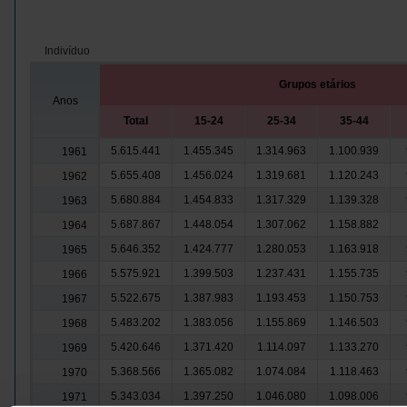
Indivíduo
Grupos etários
Anos
Total
15-24
25-34
35-44
5.615.441
1.455.345
1.314.963
1.100.939
1961
5.655.408
1.456.024
1.319.681
1.120.243
1962
5.680.884
1.454.833
1.317.329
1.139.328
1963
5.687.867
1.448.054
1.307.062
1.158.882
1964
5.646.352
1.424.777
1.280.053
1.163.918
1965
5.575.921
1.399.503
1.237.431
1.155.735
1966
5.522.675
1.387.983
1.193.453
1.150.753
1967
5.483.202
1.383.056
1.155.869
1.146.503
1968
5.420.646
1.371.420
1.114.097
1.133.270
1969
5.368.566
1.365.082
1.074.084
1.118.463
1970
5.343.034
1.397.250
1.046.080
1.098.006
1971