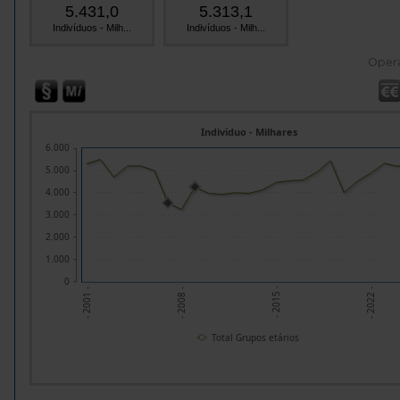
5.431,0
5.313,1
Indivíduos - Milh...
Indivíduos - Milh...
Oper
Indivíduo - Milhares
6.000
5.000
4.000
3.000
2.000
1.000
0
- 2015 -
- 2008 -
- 2001 -
- 2022 -
Total Grupos etários