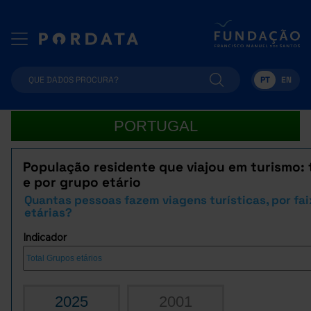
PT
EN
PORTUGAL
População residente que viajou em turismo: 
e por grupo etário
Quantas pessoas fazem viagens turísticas, por fa
etárias?
Indicador
2025
2001