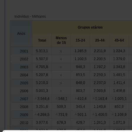
Indivíduo - Milhares
Grupos etários
Anos
Menos
Total
15-24
25-44
45-64
de 15
5.313,1
1.285,5
2.211,9
1.224,3
2001
x
5.507,0
1.200,5
2.200,5
1.379,0
2002
x
4.705,8
948,3
1.797,2
1.343,8
2003
x
5.207,8
853,5
2.250,3
1.481,5
2004
x
5.210,3
848,0
2.237,0
1.411,4
2005
x
5.001,3
803,7
2.099,8
1.456,8
2006
x
3.544,4
548,1
410,4
1.163,4
1.005,1
2007
┴
┴
┴
┴
┴
3.251,6
509,3
345,4
1.140,8
852,9
2008
4.268,5
731,9
501,1
1.400,5
1.106,9
2009
┴
┴
┴
┴
┴
3.977,6
678,3
429,7
1.261,3
1.071,9
2010
3.934,0
670,0
452,0
1.141,0
1.093,0
2011