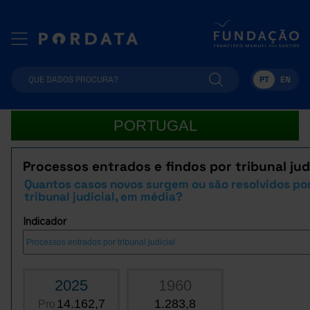
PT
EN
PORTUGAL
Processos entrados e findos por tribunal jud
Quantos casos novos surgem ou são resolvidos po
tribunal judicial, em média?
Indicador
2025
1960
14.162,7
1.283,8
Pro