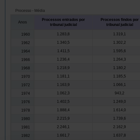
Processo - Média
Processos entrados por
Processos findos por
Anos
tribunal judicial
tribunal judicial
1.283,8
1.319,1
1960
1.340,5
1.302,2
1962
1.411,5
1.595,6
1964
1.236,4
1.264,3
1966
1.218,9
1.180,2
1968
1.181,1
1.185,5
1970
1.163,9
1.066,1
1972
1.062,3
943,2
1974
1.402,5
1.249,0
1976
1.888,4
1.614,0
1978
2.215,9
1.739,6
1980
2.246,1
2.162,9
1981
1.661,7
1.637,8
1982