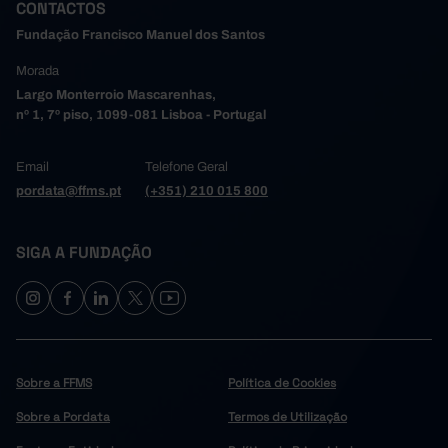
CONTACTOS
16.055,6
21.013,5
2016
15.320,7
19.606,3
Fundação Francisco Manuel dos Santos
2017
14.544,6
18.041,2
2018
Morada
18.140,9
20.815,7
2019
Largo Monterroio Mascarenhas,
nº 1, 7º piso, 1099-081 Lisboa - Portugal
11.644,6
13.184,7
2020
12.173,8
13.875,8
2021
Email
Telefone Geral
12.747,7
13.852,2
2022
pordata@ffms.pt
(+351) 210 015 800
13.313,3
13.361,1
2023
13.893,1
13.751,3
2024
SIGA A FUNDAÇÃO
14.162,7
13.545,0
2025
Pro
Pro
Sobre a FFMS
Política de Cookies
Sobre a Pordata
Termos de Utilização