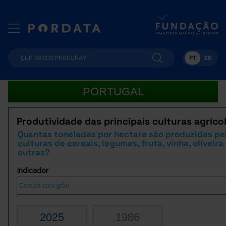
PT
EN
PORTUGAL
Produtividade das principais culturas agríco
Quantas toneladas por hectare são produzidas pe
culturas de cereais, legumes, fruta, vinha, oliveira
outras?
Indicador
2025
1986