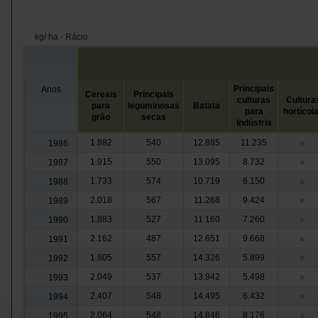
kg/ ha - Rácio
Principais
Anos
Cereais
Principais
culturas
Cultura
para
leguminosas
Batata
para
hortícol
grão
secas
Indústria
1.882
540
12.885
11.235
1986
x
1.915
550
13.095
8.732
1987
x
1.733
574
10.719
6.150
1988
x
2.018
567
11.268
9.424
1989
x
1.883
527
11.160
7.260
1990
x
2.162
487
12.651
9.668
1991
x
1.805
557
14.326
5.899
1992
x
2.049
537
13.942
5.498
1993
x
2.407
548
14.495
6.432
1994
x
2.064
548
14.846
8.176
1995
x