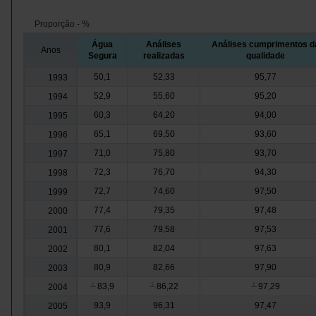
Proporção - %
Água
Análises
Análises cumprimentos d
Anos
Segura
realizadas
qualidade
50,1
52,33
95,77
1993
52,9
55,60
95,20
1994
60,3
64,20
94,00
1995
65,1
69,50
93,60
1996
71,0
75,80
93,70
1997
72,3
76,70
94,30
1998
72,7
74,60
97,50
1999
77,4
79,35
97,48
2000
77,6
79,58
97,53
2001
80,1
82,04
97,63
2002
80,9
82,66
97,90
2003
83,9
86,22
97,29
2004
┴
┴
┴
93,9
96,31
97,47
2005