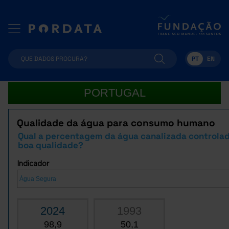
PT
EN
PORTUGAL
Qualidade da água para consumo humano
Qual a percentagem da água canalizada controlad
boa qualidade?
Indicador
2024
1993
98,9
50,1