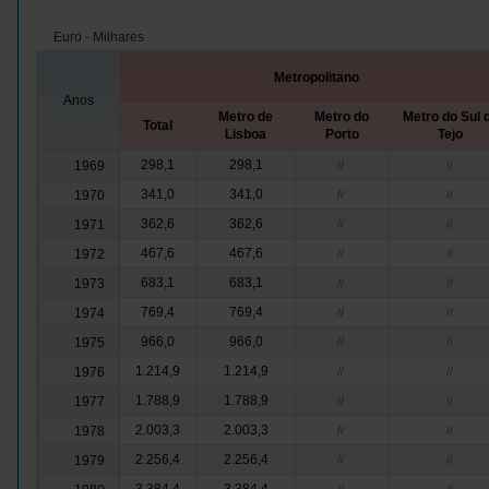
Euro - Milhares
Metropolitano
Anos
Metro de
Metro do
Metro do Sul 
Total
Lisboa
Porto
Tejo
298,1
298,1
1969
//
//
341,0
341,0
1970
//
//
362,6
362,6
1971
//
//
467,6
467,6
1972
//
//
683,1
683,1
1973
//
//
769,4
769,4
1974
//
//
966,0
966,0
1975
//
//
1.214,9
1.214,9
1976
//
//
1.788,9
1.788,9
1977
//
//
2.003,3
2.003,3
1978
//
//
2.256,4
2.256,4
1979
//
//