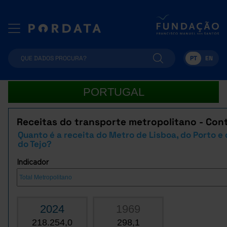
PT
EN
PORTUGAL
Receitas do transporte metropolitano - Con
Quanto é a receita do Metro de Lisboa, do Porto e 
do Tejo?
Indicador
2024
1969
218.254,0
298,1