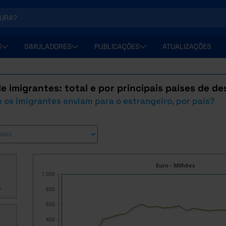
S
SIMULADORES
PUBLICAÇÕES
ATUALIZAÇÕES
 imigrantes: total e por principais países de de
 os imigrantes enviam para o estrangeiro, por país?
Euro - Milhões
1.000
s
800
600
400