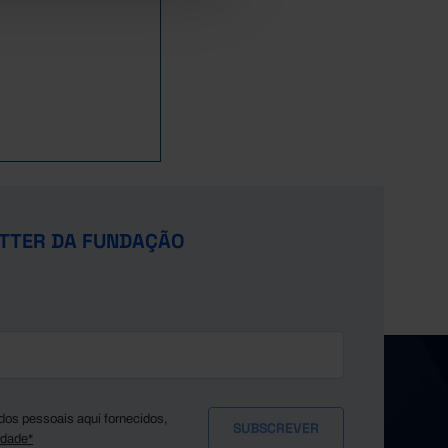
16,13
10,08
4,76
26,87
3,15
4,71
11,55
10,12
4,65
30,25
3,42
7,04
11,23
8,87
4,61
30,01
3,25
6,99
10,09
6,16
3,52
25,97
2,91
8,13
14,52
13,33
4,22
22,23
3,21
9,11
12,01
14,04
3,60
25,40
2,74
11,09
13,74
18,30
0,69
25,26
3,16
15,23
14,23
17,34
0,00
15,76
20,57
41,72
14,98
13,41
0,00
14,65
23,43
55,64
TTER DA FUNDAÇÃO
16,65
4,22
0,00
14,24
35,90
69,81
dos pessoais aqui fornecidos,
idade*