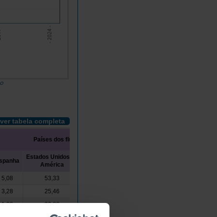
7 -
- 2024 -
do
ver tabela completa
Países dos fluxos
Estados Unidos da
Federação
Guiné-
spanha
França
Índia
América
Russa
Bissau
5,08
53,33
0,00
45,14
0,00
0,00
3,28
25,46
28,65
0,01
0,01
x
1,98
30,88
0,00
31,84
0,01
0,03