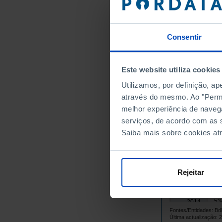
13
1999
18
2000
41
2001
Consentir
43
2002
46
2003
48
2004
Este website utiliza cookies
55
2005
Utilizamos, por definição, a
60
2006
através do mesmo. Ao "Permit
57
2007
melhor experiência de naveg
serviços, de acordo com as s
57
2008
Saiba mais sobre cookies at
55
2009
56
2010
58
2011
Rejeitar
52
2012
55
2013
53
2014
Fontes/Entidades: B
52
2015
Última actualização: 