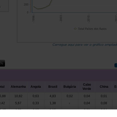
200
s
0
- 201
- 2003 -
- 2010 -
- 1996 -
Total Países dos fluxos
Carregue aqui para ver o gráfico amplia
Cabo
otal
Alemanha
Angola
Brasil
Bulgária
China
E
Verde
5,88
10,82
0,63
4,83
0,02
0,04
0,01
,42
5,67
0,33
1,38
0,04
0,08
x
1,47
4,89
0,07
1,15
0,01
0,04
x