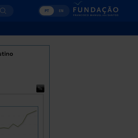
PT
EN
stino