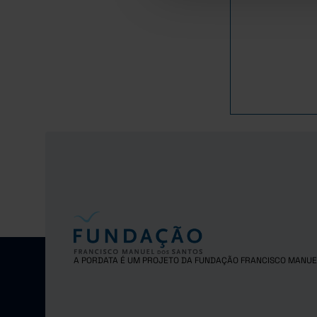
53
2016
53
2017
54
2018
52
2019
62
2020
56
2021
64
2022
82
2023
87
2024
91
2025
A PORDATA É UM PROJETO DA FUNDAÇÃO FRANCISCO MANUE