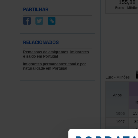
155,88
Euros - Milhõe
PARTILHAR
RELACIONADOS
Remessas de emigrantes, imigrantes
e saldo em Portugal
Imigrantes permanentes: total e por
naturalidade em Portugal
Euro - Milhões
Anos
T
15
1996
89
1997
10
1998