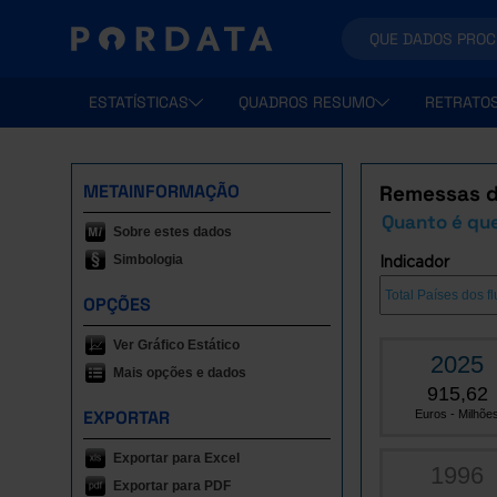
ESTATÍSTICAS
QUADROS RESUMO
RETRATO
METAINFORMAÇÃO
Remessas de
Quanto é que
Sobre estes dados
Simbologia
Indicador
OPÇÕES
Ver Gráfico Estático
2025
Mais opções e dados
915,62
EXPORTAR
Euros - Milhõe
Exportar para Excel
1996
Exportar para PDF