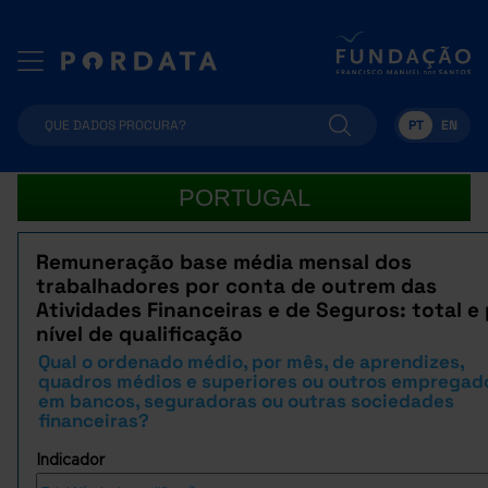
PT
EN
PORTUGAL
Remuneração base média mensal dos
trabalhadores por conta de outrem das
Atividades Financeiras e de Seguros: total e
nível de qualificação
Qual o ordenado médio, por mês, de aprendizes,
quadros médios e superiores ou outros empregad
em bancos, seguradoras ou outras sociedades
financeiras?
Indicador