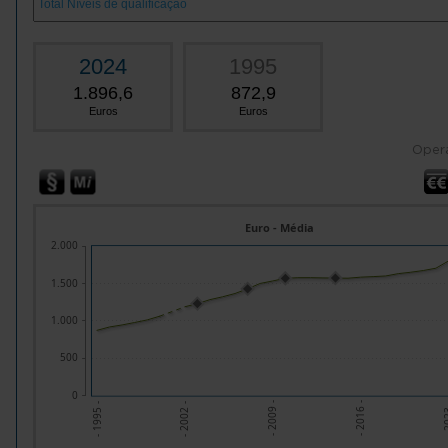
2024
1995
1.896,6
872,9
Euros
Euros
Oper
Euro - Média
2.000
1.500
1.000
500
0
- 2002 -
- 2009 -
- 2016 -
- 20
- 1995 -