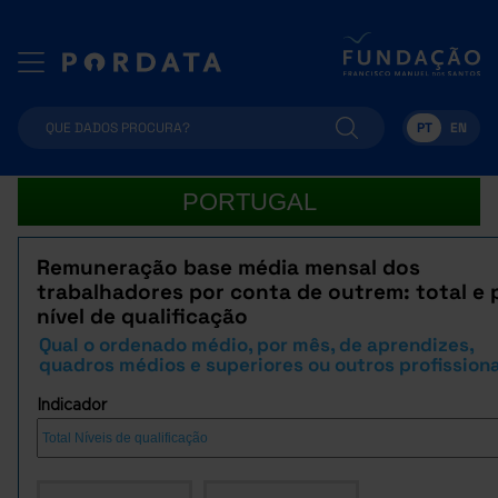
PT
EN
PORTUGAL
Remuneração base média mensal dos
trabalhadores por conta de outrem: total e 
nível de qualificação
Qual o ordenado médio, por mês, de aprendizes,
quadros médios e superiores ou outros profission
Indicador