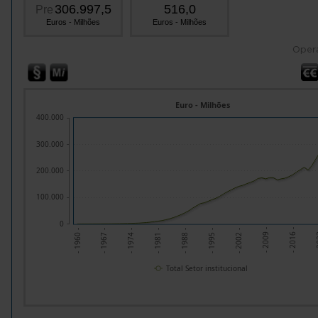
306.997,5
516,0
Pre
Euros - Milhões
Euros - Milhões
Oper
Euro - Milhões
400.000
300.000
200.000
100.000
0
- 1967 -
- 1974 -
- 1981 -
- 1988 -
- 1995 -
- 2002 -
- 2009 -
- 2016 -
- 2
- 1960 -
Total Setor institucional