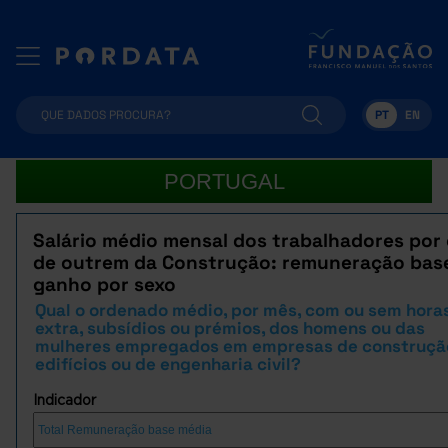
PT
EN
PORTUGAL
Salário médio mensal dos trabalhadores por
de outrem da Construção: remuneração bas
ganho por sexo
Qual o ordenado médio, por mês, com ou sem hora
extra, subsídios ou prémios, dos homens ou das
mulheres empregados em empresas de construçã
edifícios ou de engenharia civil?
Indicador