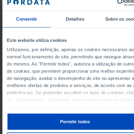
-530
2005
-185
2006
Consentir
Detalhes
Sobre os coo
-189
2007
38
2008
Este website utiliza cookies
-26
2009
-101
2010
Utilizamos, por definição, apenas os cookies necessários ao
54
normal funcionamento do site, permitindo que navegue atrav
2011
Fontes/Entidades: DGPJ/MJ, PORDATA
do mesmo. Ao "Permitir todos", autoriza a utilização de outro
137
2012
Última actualização: 2026-05-04
de cookies, que permitem proporcionar uma melhor experiên
277
2013
de navegação, avaliar o desempenho do site ou apresentar 
24
2014
melhores ofertas de produtos e serviços, de acordo com as
170
2015
preferências. Se pretender escolher os tipos de cookies, cli
47
2016
em "Personalizar". Saiba mais sobre cookies através da ges
RELACIONADOS
-61
2017
de preferências ou da nossa
Política de Cookies
.
Saldo processual no Supremo Tribunal de Justiça em Portugal
2
2018
Magistrados judiciais: total e por sexo em Portugal
143
2019
Permitir todos
-212
2020