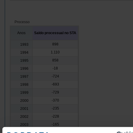
Processo
Anos
Saldo processual no STA
898
1993
1.110
1994
858
1995
-18
1996
-724
1997
-693
1998
-729
1999
-370
2000
-235
2001
-228
2002
-165
2003
-339
2004