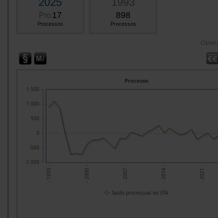
2025
1993
17
898
Pro
Processos
Processos
Oper
Processo
1.500
1.000
500
0
-500
-1.000
- 1993 -
- 2007 -
- 2021 -
- 2000 -
- 2014 -
Saldo processual no STA