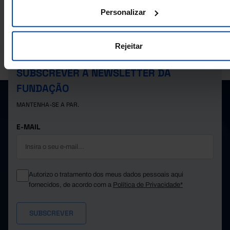
-91
2021
Personalizar
10
2022
-201
2023
Rejeitar
-72
2024
A PORDATA É UM PROJETO DA FUNDAÇÃO FRANCISCO MANUEL DOS
SANTOS.
17
2025
Pro
SUBSCREVER A NEWSLETTER DA
FUNDAÇÃO
MANTENHA-SE A PAR.
E-MAIL
Autorizo o tratamento dos meus dados pessoais aqui
fornecidos, de acordo com a
Política de Privacidade*